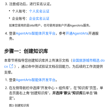
参
注册成功后，进行实名认证。
考
个人账号：
个人实名认证
常
企业账号：
企业实名认证
见
如果您使用的是IAM用户，也可使用该账户开通AgentArts服务。
问
题
登录
AgentArts智能体开发平台
，参考
开通AgentArts
开通服
务。
视
频
步骤一：创建知识库
帮
本章节将指导您创建知识库并上传演示文档（
全国旅游城市精选.do
助
cx
），通过命中测试验证文档召回能力，为后续的工作流提供
文
支撑。
档
登录
AgentArts智能体开发平台
。
下
载
在左侧导航栏中选择“开发中心 > 组件库”，在“知识库”页签，单
击页面右上角“创建知识库”，
并选择“默认”知识库
后单击“确
定”。
通
图3
创建知识库
用