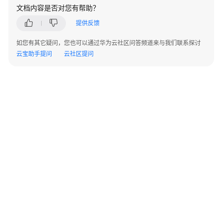
文档内容是否对您有帮助？
提供反馈
如您有其它疑问，您也可以通过华为云社区问答频道来与我们联系探讨
云宝助手提问
云社区提问
©2026 Huaweicloud.com 版权所有
黔ICP备20004760号-14
苏B2-20130048号
A2.B1.B2-20070312
增值电信业务经营许可证：B1.B2-20200593 | 代理域名注册服务机构：新网、西数