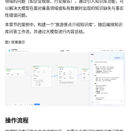
领域的问题（如企业规章、行业报告），通过引入知识库功能，可
介
以解决大模型在面对垂直领域或私有数据时出现的知识缺失与事实
绍
性错误问题。
开
本章节的案例中，构建一个“旅游景点介绍知识库”，随后编排知识
始
库问答工作流，并通过大模型进行内容总结。
使
用
图1
效果展示
开
通
AgentArts
服
务
搭
建
第
一
操作流程
个
智