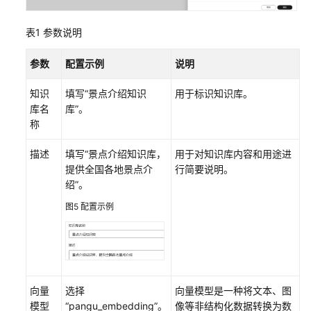
（SLA）
表1
参数说明
白
皮
参数
配置示例
说明
书
资
知识
填写“景点介绍知识
用于标识知识库。
源
库名
库”。
称
支
持
描述
填写“景点介绍知识库，
用于对知识库内容和用途进
区
提供全国各地景点介
行简要说明。
域
绍”。
图5
配置示例
系
统
权
限
向量
选择
向量模型是一种将文本、图
模型
“pangu_embedding”。
像等非结构化数据转换为数