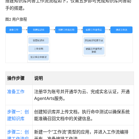
搭建知识库问答工作流流程如下，仅需五步即可完成知识库问答助
能
手的搭建。
体
图2
用户旅程
搭
建
知
识
库
问
答
工
作
操作步骤
说明
流
准备工作
注册华为账号并开通华为云、完成实名认证，开通
AgentArts服务。
使
用
步骤一：创
创建知识库并上传文档，执行命中测试以确保系统
模
建知识库
能准确召回文档中的关键信息。
板
搭
步骤二：创
新建一个“工作流”类型的应用，并进入工作流编排
建
建工作流应
画布，准备编排工作流。