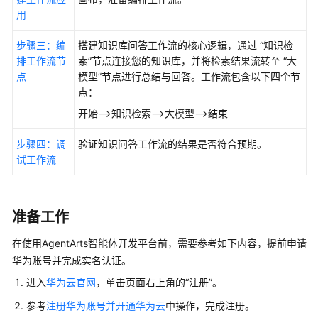
智
用
能
体
步骤三：编
搭建知识库问答工作流的核心逻辑，通过 “知识检
排工作流节
索”节点连接您的知识库，并将检索结果流转至 “大
计
点
模型”节点进行总结与回答。工作流包含以下四个节
费
点：
说
明
开始-->知识检索-->大模型-->结束
步骤四：调
验证知识问答工作流的结果是否符合预期。
用
试工作流
户
指
南
准备工作
最
佳
在使用AgentArts智能体开发平台前，需要参考如下内容，提前申请
实
华为账号并完成实名认证。
践
进入
华为云官网
，单击页面右上角的“注册”。
API
参考
注册华为账号并开通华为云
中操作，完成注册。