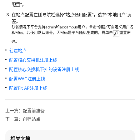
典
配置”。
型
配
在站点配置左侧导航栏选择
“
站点通用配置
”
，选择“本地用户”页
签。
置
缺省情况下平台支持admin和accampus用户，单击“创建”可自定义用户名
案
和密码。若使用默认账号，因密码是平台随机生成的，需单击
重置密
例
码。
单
创建站点
AP
配置核心交换机注册上线
组
配置核心交换机下挂的设备注册上线
网
场
配置WAC注册上线
景
配置Fit AP注册上线
纯
AP
上一篇：配置前准备
组
网
下一篇：创建站点
场
景
相关文档