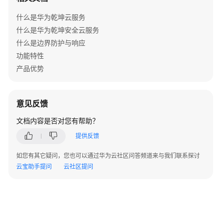
AR+AP
什么是华为乾坤云服务
组
什么是华为乾坤安全云服务
网
什么是边界防护与响应
场
景
功能特性
产品优势
AR+交
换
机
意见反馈
+AP
组
文档内容是否对您有帮助？
网
提供反馈
场
景
如您有其它疑问，您也可以通过华为云社区问答频道来与我们联系探讨
云宝助手提问
云社区提问
防
火
墙
+交
换