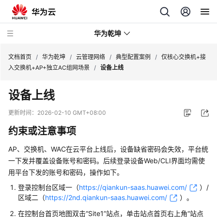
华为乾坤
文档首页
/
华为乾坤
/
云管理网络
/
典型配置案例
/
仅核心交换机+接
入交换机+AP+独立AC组网场景
/
设备上线
安
设备上线
全
云
更新时间：
2026-02-10 GMT+08:00
服
约束或注意事项
务
AP、交换机、WAC在
云平台
上线后，设备缺省密码会失效，平台统
云
一下发并覆盖设备账号和密码。后续登录设备Web/CLI界面均需使
管
用平台下发的账号和密码，操作如下。
理
网
登录
控制台
区域一（
https://qiankun-saas.huawei.com/
）/
络
区域二（
https://2nd.qiankun-saas.huawei.com/
）
。
在控制台首页地图双击“Site1”站点，单击站点首页右上角“站点