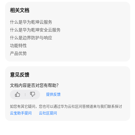
+接
相关文档
入
交
什么是华为乾坤云服务
换
什么是华为乾坤安全云服务
机
什么是边界防护与响应
+云
功能特性
AP
组
产品优势
网
场
景
意见反馈
文档内容是否对您有帮助？
AR+核
心
提供反馈
交
换
如您有其它疑问，您也可以通过华为云社区问答频道来与我们联系探讨
机
云宝助手提问
云社区提问
+接
入
交