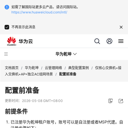
如需了解国际站更多云产品，请访问国际站。
https://www.huaweicloud.com/intl/
不再显示此消息
华为乾坤
文档首页
/
华为乾坤
/
云管理网络
/
典型配置案例
/
仅核心交换机+接
入交换机+AP+独立AC组网场景
/
配置前准备
安
配置前准备
全
云
更新时间：
2026-05-08 GMT+08:00
服
前提条件
务
已注册
华为乾坤
租户账号，账号可以是自注册或者MSP代建。自
云
注册步骤如下：