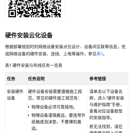
AP
组
网
场
景
硬件安装云化设备
AR+AP
根据部署规划时的网络设备安装点位设计、设备间互联等信息，完
组
成网络设备的硬件安装、连线、上电等操作，参见
表1
。
网
场
表1
硬件安装与布线任务一览表
景
任务
任务说明
参考链接
AR+交
换
安装硬件
硬件设备安装需要遵循施工规
请单击以下设备名
机
设备
范，常见的硬件施工规范有：
称，进入“硬件安装
+AP
与维护指南”手册，
物理设备必须可靠接地。
组
查看对应设备款型
网
物理设备谨慎搬运，要连带外
的安装指导。
场
纸箱或泡沫垫，不要裸机搬
若无法找到，请在
景
运。
搜索框中输入设备