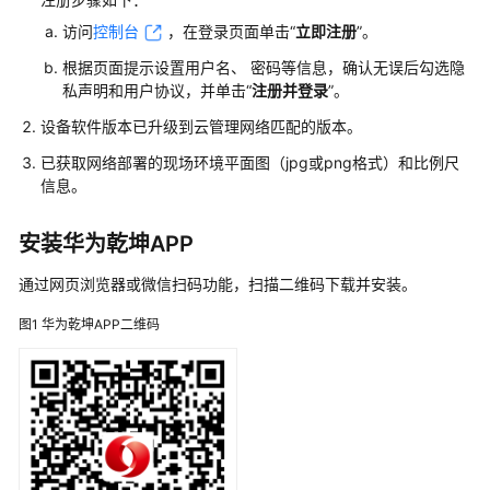
管
访问
控制台
，在登录页面单击“
立即注册
”。
理
网
根据页面提示设置用户名、 密码等信息，确认无误后勾选隐
络
私声明和用户协议，并单击“
注册并登录
”。
设备软件版本已升级到云管理网络匹配的版本。
典
型
已获取网络部署的现场环境平面图（jpg或png格式）和比例尺
配
信息。
置
案
安装华为乾坤APP
例
通过网页浏览器或微信扫码功能，扫描二维码下载并安装。
单
图1
华为乾坤APP二维码
AP
组
网
场
景
纯