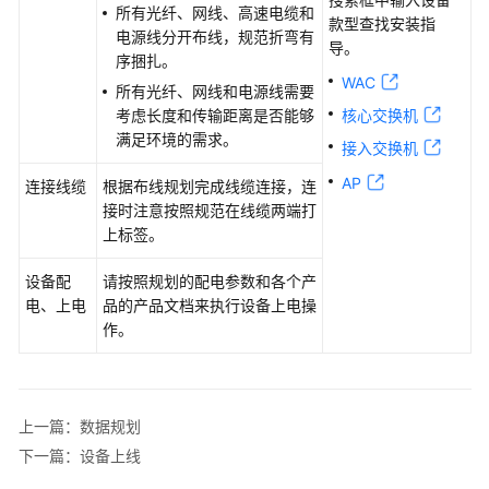
所有光纤、网线、高速电缆和
款型查找安装指
防
电源线分开布线，规范折弯有
导。
火
序捆扎。
墙
WAC
所有光纤、网线和电源线需要
+交
考虑长度和传输距离是否能够
核心交换机
换
满足环境的需求。
接入交换机
机
+AP
AP
连接线缆
根据布线规划完成线缆连接，连
组
接时注意按照规范在线缆两端打
网
上标签。
场
景
设备配
请按照规划的配电参数和各个产
电、上电
品的产品文档来执行设备上电操
防
作。
火
墙
+核
心
上一篇：数据规划
交
下一篇：设备上线
换
机