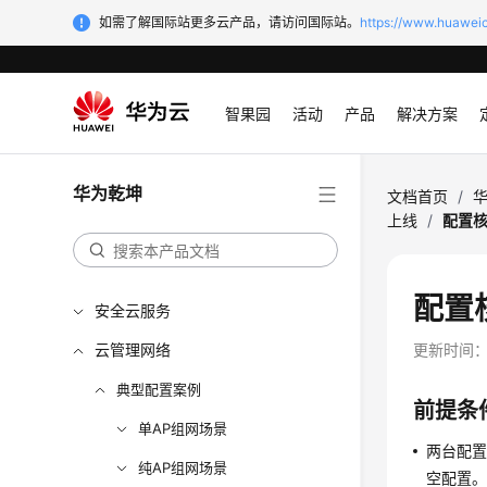
如需了解国际站更多云产品，请访问国际站。
https://www.huaweic
智果园
活动
产品
解决方案
华为乾坤
文档首页
/
上线
/
配置
配置
安全云服务
云管理网络
更新时间
典型配置案例
前提条
单AP组网场景
两台配置相
纯AP组网场景
空配置