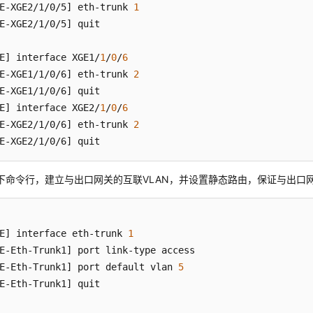
E-XGE2/1/0/5]
 eth-trunk 
1
E-XGE2/1/0/5]
 quit

E]
 interface XGE1/
1
/
0
/
6
E-XGE1/1/0/6]
 eth-trunk 
2
E-XGE1/1/0/6]
E]
 interface XGE2/
1
/
0
/
6
E-XGE2/1/0/6]
 eth-trunk 
2
E-XGE2/1/0/6]
 quit
下命令行，建立与出口网关的互联VLAN，并设置静态路由，保证与出口
E]
 interface eth-trunk 
1
E-Eth-Trunk1]
E-Eth-Trunk1]
 port default vlan 
5
E-Eth-Trunk1]
 quit
