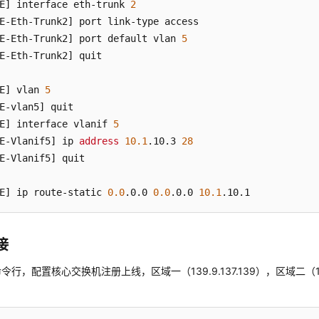
E]
 interface eth-trunk 
2
E-Eth-Trunk2]
E-Eth-Trunk2]
 port default vlan 
5
E-Eth-Trunk2]
 quit

E]
 vlan 
5
E-vlan5]
E]
 interface vlanif 
5
E-Vlanif5]
 ip 
address
10.1
.10
.3
28
E-Vlanif5]
 quit

E]
 ip route-static 
0.0
.0
.0
0.0
.0
.0
10.1
.10
.1
接
命令行，配置核心交换机注册上线，
区域一（139.9.137.139），区域二（1.