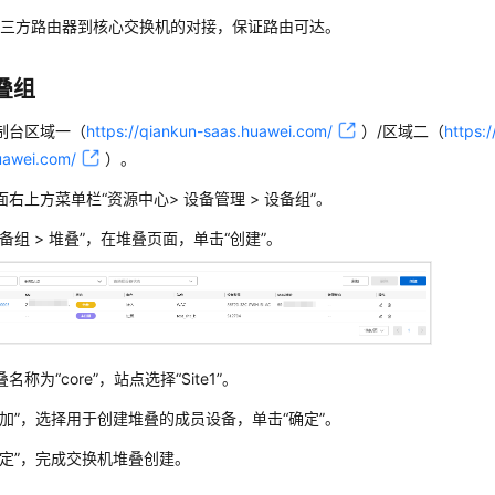
第三方路由器到核心交换机的对接，保证路由可达。
叠组
制台
区域一（
https://qiankun-saas.huawei.com/
）/区域二（
https:
uawei.com/
）
。
面右上方菜单栏“资源中心> 设备管理 > 设备组”。
备组 > 堆叠”，在堆叠页面，单击
“创建”
。
叠名称为
“core”
，站点选择
“Site1”
。
加”
，选择用于创建堆叠的成员设备，单击
“确定”
。
定”
，完成交换机堆叠创建。