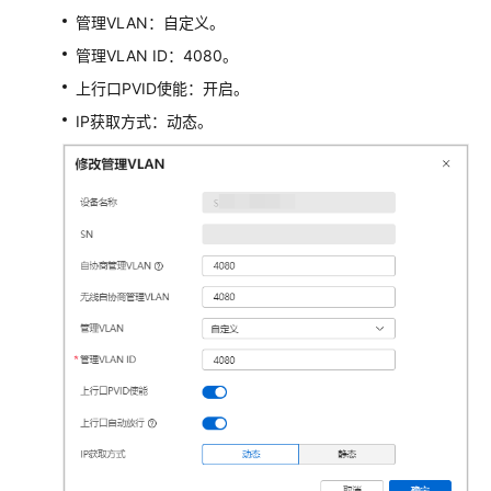
换
管理VLAN：自定义。
机
管理VLAN ID：4080。
+AP+独
立
上行口PVID使能：开启。
AC
IP获取方式：动态。
组
网
场
景
防
火
墙
+核
心
交
换
机
+接
入