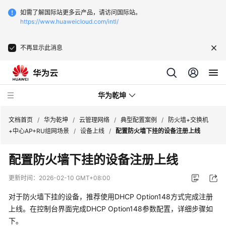
如需了解国际站更多云产品，请访问国际站。
https://www.huaweicloud.com/intl/
不再显示此消息
华为乾坤
文档首页
/
华为乾坤
/
云管理网络
/
典型配置案例
/
防火墙+交换机
+中心AP+RU组网场景
/
设备上线
/
配置防火墙下挂的设备注册上线
安
配置防火墙下挂的设备注册上线
全
云
更新时间：
2026-02-10 GMT+08:00
服
务
对于防火墙下挂的设备，推荐使用DHCP Option148方式完成注册
上线。在
控制台
界面完成DHCP Option148参数配置，详细步骤如
云
下。