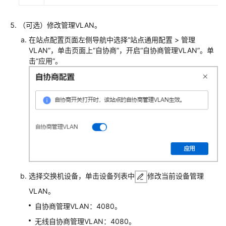
换
机
（可选）修改管理VLAN。
+云
在站点配置页面左侧导航中选择“站点通用配置 > 管理
AP
VLAN”，单击页面上“自协商”，开启“自协商管理VLAN”。单
组
击“应用”。
网
场
景
防
火
墙
+核
心
交
换
选择交换机设备，单击设备列表中
修改当前设备管理
机
VLAN。
+接
自协商管理VLAN：4080。
入
交
无线自协商管理VLAN：4080。