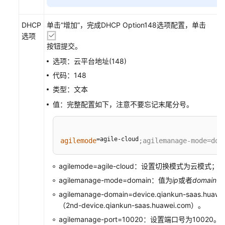
+接
入
DHCP
单击“增加”，完成DHCP Option148选项配置，单击
交
选项
换
按钮提交。
机
选项：云平台地址(148)
+云
代码：148
AP
组
类型：文本
网
值：完整配置如下，注意不要忘记末尾分号。
场
景
=agile-cloud
agilemode
;agilemanage-mode=dom
AR+核
心
agilemode=agile-cloud：设置切换模式为云模式；
交
换
agilemanage-mode=domain：值为
ip
或者
domain
，
机
agilemanage-domain=device.qiankun-saas.hua
+接
（2nd-device.qiankun-saas.huawei.com）
。
入
agilemanage-port=10020：设置端口号为10020。
交