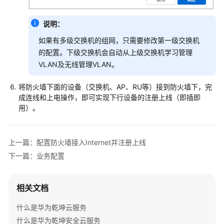
交
换
说明：
机
+AP+随
如果有多级交换机的组网，只需要修改第一级交换机
板
的配置。下级交换机会自动从上级交换机学习管理
AC
VLAN及无线管理VLAN。
组
网
将防火墙下面的设备（交换机、AP、RU等）接到防火墙下，完
场
成连线和上电操作，即可实现下行设备的注册上线（即插即
景
用）。
防
火
上一篇：配置防火墙接入Internet并注册上线
墙
下一篇：业务配置
+交
换
机
相关文档
+中
心
什么是华为乾坤云服务
AP+RU
什么是华为乾坤安全云服务
组