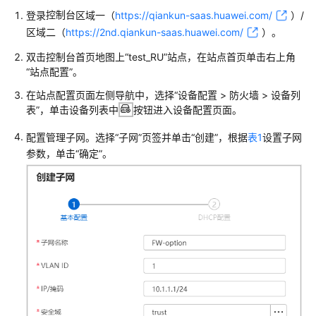
管
控制台
登录
区域一（
https://qiankun-saas.huawei.com/
）/
理
区域二（
https://2nd.qiankun-saas.huawei.com/
）
。
网
络
双击控制台首页地图上“test_RU”站点，在站点首页单击右上角
“站点配置”。
典
在站点配置页面左侧导航中，选择
“
设备配置 > 防火墙 > 设备列
型
表
”
，单击设备列表中
按钮进入设备配置页面。
配
置
配置管理子网。选择“子网”页签并单击“创建”，根据
表1
设置子网
案
参数，单击“确定”。
例
单
AP
组
网
场
景
纯