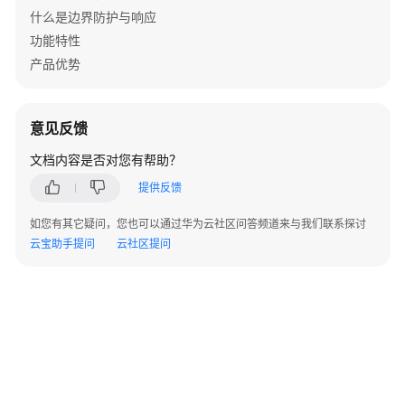
什么是边界防护与响应
网
场
功能特性
景
产品优势
组
网
意见反馈
需
求
文档内容是否对您有帮助？
提供反馈
配
置
如您有其它疑问，您也可以通过华为云社区问答频道来与我们联系探讨
思
云宝助手提问
云社区提问
路
数
据
规
划
配