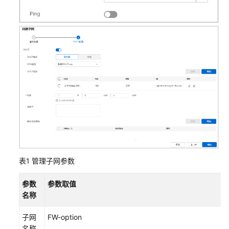
AP
组
网
场
景
AR+AP
组
网
场
景
AR+交
换
表1
管理子网参数
机
+AP
参数
参数取值
组
名称
网
场
子网
FW-option
景
名称