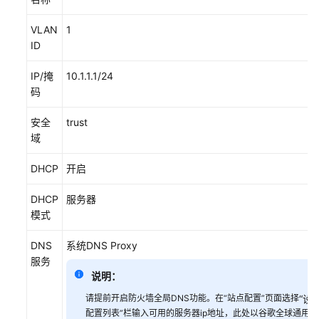
防
VLAN
1
火
ID
墙
+交
IP/掩
10.1.1.1/24
换
码
机
+AP
安全
trust
组
域
网
场
DHCP
开启
景
DHCP
服务器
防
模式
火
墙
DNS
系统DNS Proxy
+核
服务
心
说明：
交
请提前开启防火墙全局DNS功能。在“站点配置”页面选择
“
设备
换
配置列表”栏输入可用的服务器ip地址，此处以谷歌全球通用的DNS
机