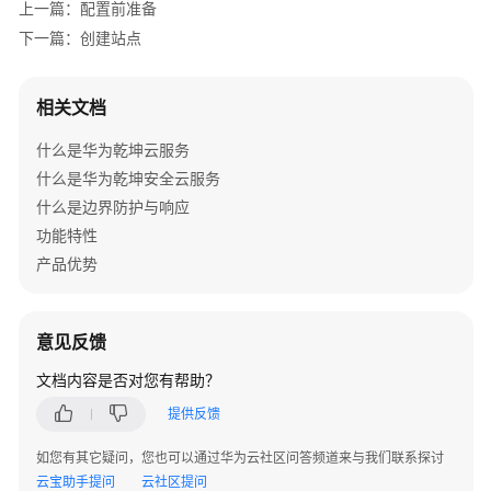
上一篇：配置前准备
AR+AP
下一篇：创建站点
组
网
场
相关文档
景
什么是华为乾坤云服务
AR+交
什么是华为乾坤安全云服务
换
什么是边界防护与响应
机
功能特性
+AP
产品优势
组
网
场
景
意见反馈
文档内容是否对您有帮助？
防
火
提供反馈
墙
如您有其它疑问，您也可以通过华为云社区问答频道来与我们联系探讨
+交
云宝助手提问
云社区提问
换