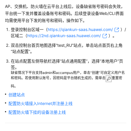
典
AP、交换机、防火墙在
云平台
上线后，设备缺省账号密码会失效，
型
平台统一下发并覆盖设备账号和密码。后续登录设备Web/CLI界面
配
置
均需使用平台下发的账号和密码，操作如下。
案
登录
控制台
区域一（
https://qiankun-saas.huawei.com/
）/
例
区域二（
https://2nd.qiankun-saas.huawei.com/
）
。
双击控制台首页地图选择“test_RU”站点，单击站点首页右上角
单
“站点配置”。
AP
组
在站点配置左侧导航栏选择
“
站点通用配置
”
，选择“本地用户”页
网
签。
场
缺省情况下平台支持admin和accampus用户，单击“创建”可自定义用户名
和密码。若使用默认账号，因密码是平台随机生成的，需单击
景
重置密
码。
纯
创建站点
AP
配置防火墙接入Internet并注册上线
组
网
配置防火墙下挂的设备注册上线
场
景