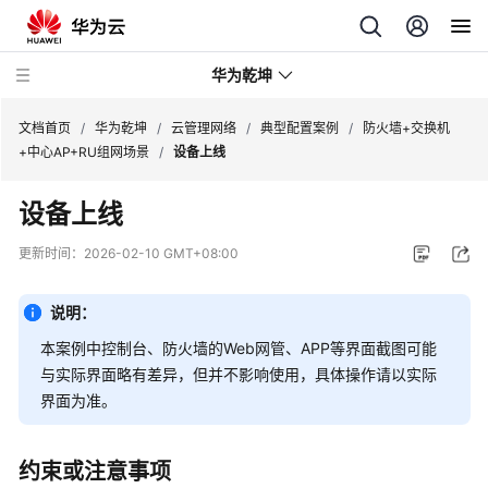
华为乾坤
文档首页
/
华为乾坤
/
云管理网络
/
典型配置案例
/
防火墙+交换机
+中心AP+RU组网场景
/
设备上线
安
设备上线
全
云
更新时间：
2026-02-10 GMT+08:00
服
务
说明：
云
本案例中
控制台
、防火墙的Web网管、APP等界面截图可能
管
与实际界面略有差异，但并不影响使用，具体操作请以实际
理
界面为准。
网
络
约束或注意事项