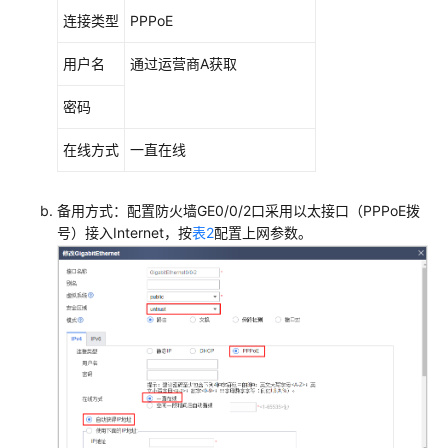
换
连接类型
PPPoE
机
+AP+独
用户名
通过运营商A获取
立
AC
密码
组
网
在线方式
一直在线
场
景
备用方式：配置防火墙GE0/0/2口采用以太接口（PPPoE拨
防
号）接入Internet，按
表2
配置上网参数。
火
墙
+核
心
交
换
机
+接
入