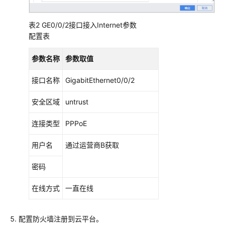
交
换
机
表2
GE0/0/2接口接入Internet参数
+AP+随
配置表
板
AC
参数名称
参数取值
组
网
接口名称
GigabitEthernet0/0/2
场
景
安全区域
untrust
连接类型
PPPoE
防
火
用户名
通过运营商B获取
墙
+交
密码
换
机
在线方式
一直在线
+中
心
AP+RU
配置防火墙注册到
云平台
。
组