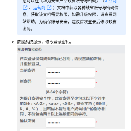
您可以在《华为安全产品缺省账号与密码》
（
企业网
AP
、
运营商
）
文档中获取各种缺省账号与密码信
组
息。获取该文档需要权限，如需升级权限，请查看网
网
站帮助
场
。为确保账号安全，建议首次登录后修改缺省
景
密码。
AR+AP
按照系统提示，修改登录密码。
组
网
场
景
AR+交
换
机
+AP
组
网
场
景