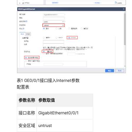
换
机
+云
AP
组
网
场
景
防
火
墙
表1
GE0/0/1接口接入Internet参数
+核
配置表
心
交
参数名称
参数取值
换
机
接口名称
GigabitEthernet0/0/1
+接
入
安全区域
untrust
交