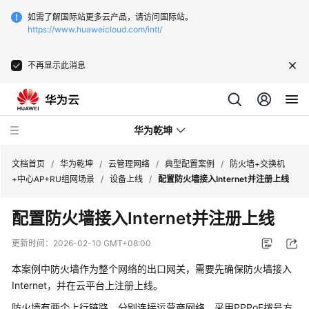
如需了解国际站更多云产品，请访问国际站。
https://www.huaweicloud.com/intl/
不再显示此消息
华为乾坤
文档首页
/
华为乾坤
/
云管理网络
/
典型配置案例
/
防火墙+交换机
+中心AP+RU组网场景
/
设备上线
/
配置防火墙接入Internet并注册上线
安
配置防火墙接入Internet并注册上线
全
云
更新时间：
2026-02-10 GMT+08:00
服
务
本案例中防火墙作为整个网络的出口网关，需要先确保防火墙接入
Internet，并在
云平台
上注册上线。
云
防火墙有两个上行链路，分别连接运营商网络，采用PPPoE拨号方