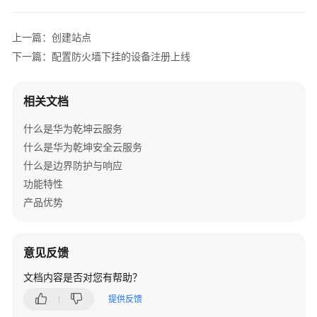
置
前
上一篇：创建站点
准
下一篇：配置防火墙下挂的设备注册上线
备
设
相关文档
备
上
什么是华为乾坤云服务
线
什么是华为乾坤安全云服务
什么是边界防护与响应
创
功能特性
建
产品优势
站
点
配
意见反馈
置
文档内容是否对您有帮助？
防
火
提供反馈
墙