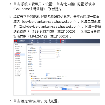
单击“系统 > 管理员 > 设置”，单击“北向接口配置”模块中
网
“Call-home主动注册”中的“新建”。
场
景
填写
云平台
的IP地址/域名和端口信息等。
云平台
区域一南向
域名（device.qiankun-saas.huawei.com），区域二南向域
组
名（2nd-device.qiankun-saas.huawei.com）
，
区域一设备
网
纳管南向IP（139.9.137.139，端口10020），区域二设备纳
需
管南向IP（1.94.247.22，端口10020）
。
求
配
置
思
路
数
据
规
划
单击“确定”和“应用”，完成配置。
配