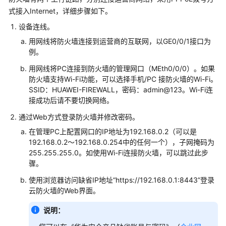
管
式接入Internet，详细步骤如下。
理
网
设备连线。
络
用网线将防火墙连接到运营商的互联网，以GE0/0/1接口为
例。
典
用网线将PC连接到防火墙的管理网口（MEth0/0/0）。如果
型
防火墙支持Wi-Fi功能，可以选择手机/PC 接防火墙的Wi-Fi。
配
SSID：HUAWEI-FIREWALL，密码：admin@123。Wi-Fi连
置
接成功后请不要切换网络。
案
通过Web方式登录防火墙并修改密码。
例
在管理PC上配置网口的IP地址为192.168.0.2（可以是
单
192.168.0.2～192.168.0.254中的任何一个），子网掩码为
AP
255.255.255.0。如使用Wi-Fi连接防火墙，可以跳过此步
组
骤。
网
使用浏览器访问缺省IP地址“https://192.168.0.1:8443”登录
场
云防火墙的Web界面。
景
说明：
纯