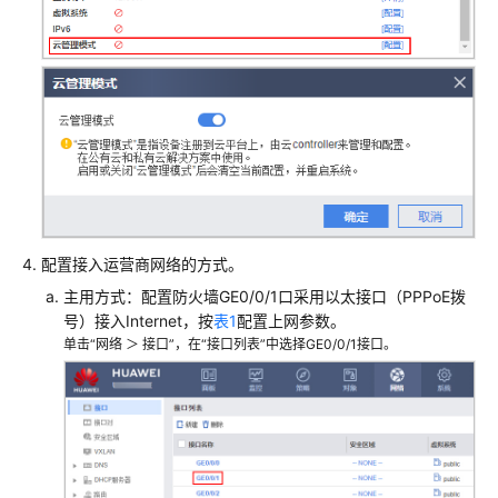
+接
入
交
换
机
+云
AP
组
网
场
配置接入运营商网络的方式。
景
主用方式：配置防火墙GE0/0/1口采用以太接口（PPPoE拨
AR+核
号）接入Internet，按
表1
配置上网参数。
心
单击“网络 ＞ 接口”，在“接口列表”中选择GE0/0/1接口。
交
换
机
+接
入
交