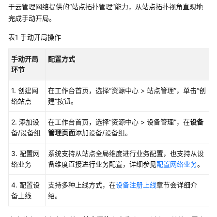
管
于
云管理网络
提供的“站点拓扑管理”能力，从站点拓扑视角直观地
理
完成手动开局。
网
络
表1
手动开局操作
手动开局
典
配置方式
环节
型
配
1. 创建网
在工作台首页，选择
“
资源中心 > 站点管理
”
，单击
“创
置
络站点
建”
按钮。
案
例
2. 添加设
在工作台首页，选择
“
资源中心 > 设备管理
”
，在
设备
备/设备组
管理页面
添加设备/设备组。
产
品
3. 配置网
系统支持从站点全局维度进行业务配置，也支持从设
介
络业务
备维度直接进行业务配置，详细参见
配置网络业务
。
绍
4. 配置设
支持多种上线方式，在
设备注册上线
章节会详细介
服
备上线
绍。
务
开