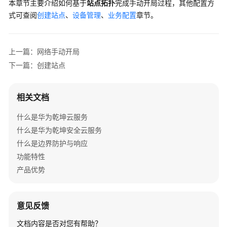
本章节主要介绍如何基于
站点拓扑
完成手动开局过程，其他配置方
通
式可查阅
创建站点
、
设备管理
、
业务配置
章节。
网
络
规
上一篇：网络手动开局
划
下一篇：创建站点
网
络
相关文档
部
什么是华为乾坤云服务
署
什么是华为乾坤安全云服务
部
什么是边界防护与响应
署
功能特性
约
产品优势
束
和
注
意见反馈
意
文档内容是否对您有帮助？