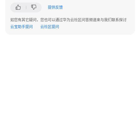
部
提供反馈
署
流
如您有其它疑问，您也可以通过华为云社区问答频道来与我们联系探讨
程
云宝助手提问
云社区提问
软
件
安
装
硬
件
安
装
网
络
©2026 Huaweicloud.com 版权所有
黔ICP备20004760号-14
苏B2-20130048号
手
A2.B1.B2-20070312
动
增值电信业务经营许可证：B1.B2-20200593 | 代理域名注册服务机构：新网、西数
开
电子营业执照
贵公网安备 52990002000093号