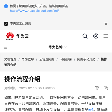
如需了解国际站更多云产品，请访问国际站。
https://www.huaweicloud.com/intl/
不再显示此消息
华为乾坤
文档首页
/
华为乾坤
/
云管理网络
/
网络部署
/
网络手动开局
/
操作
流程介绍
安
操作流程介绍
全
云
更新时间：
2026-02-10 GMT+08:00
服
务
如果用户希望自定义网络，可以根据网规方案手动创建网络。用户
只需
在
云平台
创建站点、添加设备、配置业务等，一旦设备注册上
云
线成功，业务配置可自动下发到设备上，具体流程参见
表1
。推荐基