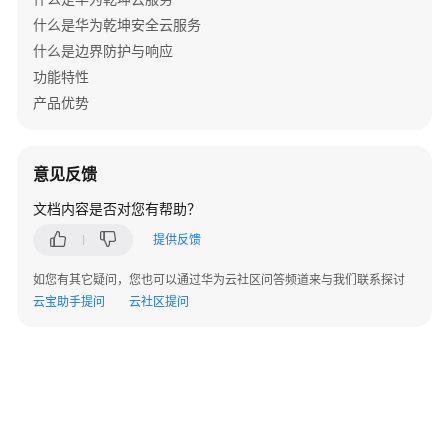
什么是华为乾坤安全云服务
终
什么是边界防护与响应
端
功能特性
防
产品优势
护
与
响
应
意见反馈
文档内容是否对您有帮助？
产
品
提供反馈
介
如您有其它疑问，您也可以通过华为云社区问答频道来与我们联系探讨
绍
云宝助手提问
云社区提问
服
务
开
通
部