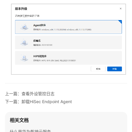
护
与
响
应
威
胁
信
息
漏
洞
扫
描
上一篇：查看外设管控日志
下一篇：卸载HiSec Endpoint Agent
云
日
志
相关文档
审
计
什么是华为乾坤云服务