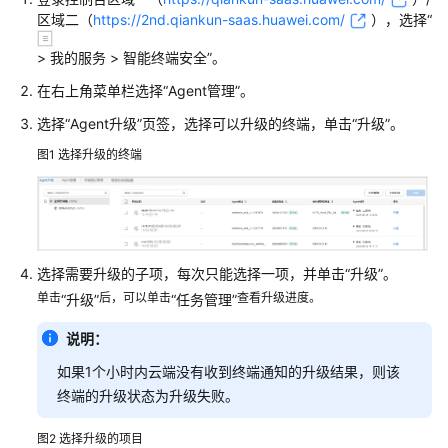
区域二（
https://2nd.qiankun-saas.huawei.com/
）
，选择
“
云
服
>
我的服务
>
智能终端安全
”
。
务
在右上角菜单栏选择
“
Agent管理
”
。
什
选择
“Agent升级”
页签，选择可以升级的终端，单击
“升级”
。
么
是
图1
选择升级的终端
华
为
乾
坤
安
选择需要升级的子项，每次只能选择一项，并单击
“升级”
。
全
单击
后，可以单击
查看升级进度。
“升级”
“任务管理”
云
服
说明：
务
如果1个小时内云端没有收到终端通知的升级结果，则该
终端的升级状态为升级失败。
边
界
图2
选择升级的项目
防