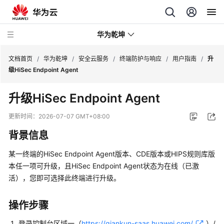
华为乾坤
文档首页
/
华为乾坤
/
安全云服务
/
终端防护与响应
/
用户指南
/
升
级HiSec Endpoint Agent
安
升级
HiSec Endpoint Agent
全
云
更新时间：
2026-07-07 GMT+08:00
服
背景信息
务
某一终端的
HiSec Endpoint Agent
版本、CDE版本或HIPS规则库版
什
本任一项可升级，且
HiSec Endpoint Agent
状态为在线（已激
么
活），您即可选择此终端进行升级。
是
华
为
操作步骤
乾
登录
控制台
区域一（
https://qiankun-saas.huawei.com/
）/
坤