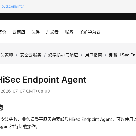
loud.com/intl/
定价
云商店
伙伴
开发者
服务
了解华为云
华为乾坤
/
安全云服务
/
终端防护与响应
/
用户指南
/
卸载HiSec End
HiSec Endpoint Agent
：
2026-07-07 GMT+08:00
息
因安装失败、业务调整等原因需要卸载
HiSec Endpoint Agent
，可以使用
Agent
进行卸载操作。