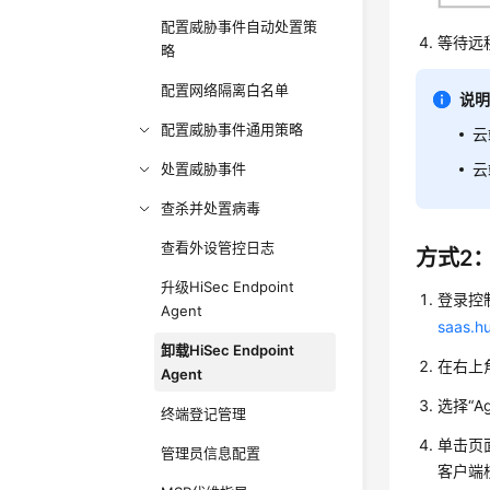
配置威胁事件自动处置策
等待远
略
配置网络隔离白名单
说
配置威胁事件通用策略
云
处置威胁事件
云
查杀并处置病毒
查看外设管控日志
方式2
升级HiSec Endpoint
登录
控
Agent
saas.h
卸载HiSec Endpoint
在右上
Agent
选择
“A
终端登记管理
单击页
管理员信息配置
客户端