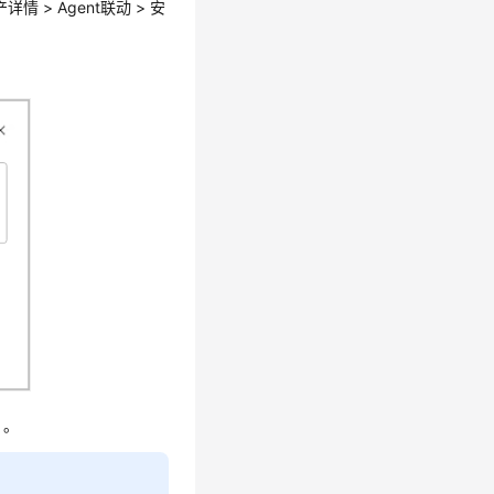
产详情
>
Agent联动
>
安
》。