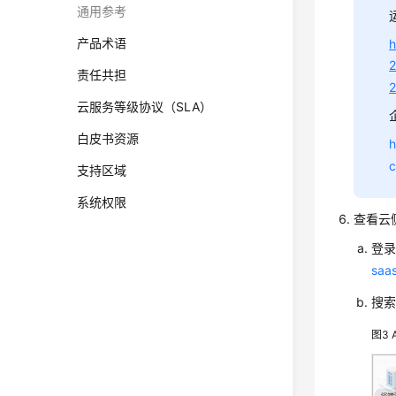
通用参考
产品术语
h
2
责任共担
云服务等级协议（SLA）
白皮书资源
h
c
支持区域
系统权限
查看云
登
saa
搜
图3