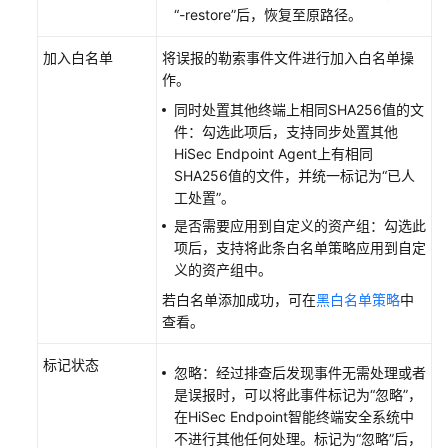
服
“-restore”后，恢复至原路径。
务
开
加入白名单
将误报的勒索事件文件进行加入白名单操
通
作。
同时处置其他终端上相同SHA256值的文
部
件：勾选此项后，支持同步处置其他
署
HiSec Endpoint Agent
上有相同
指
SHA256值的文件，并统一标记为“已人
南
工处置”。
是否需要应用到自定义的资产组：勾选此
用
项后，支持将此条白名单策略应用到自定
户
义的资产组中。
指
南
若白名单添加成功，可在
黑白名单策略
中
查看。
查
看
标记状态
忽略：经过排查后发现事件无需处理或者
终
是误报时，可以将此事件标记为
“忽略”
，
端
在
HiSec Endpoint智能终端安全系统
中
安
不进行其他任何处理。标记为“忽略”后，
全