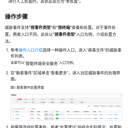
进行人工处置时，其状态显示为
服
“未处置”
。
务
操作步骤
边
界
威胁事件支持
“按事件类型”
和
“按终端”
查看和处置。对于事件处
防
置，两者入口不同，此处以
“按事件类型”
入口为例，介绍处置方
护
法。
与
参考
操作入口介绍
选择一种操作入口，进入“病毒文件”的威胁事
响
件列表。
应
本章节以“
”入口为例。
智能终端安全服务
威
在“勒索事件”区域单击
“查看更多”
，进入对应威胁事件的处理界
胁
面。
信
图1
勒索事件处置界面
息
漏
洞
扫
描
按需筛选待处置事件，参考“处置建议”并结合实际情况，处置勒