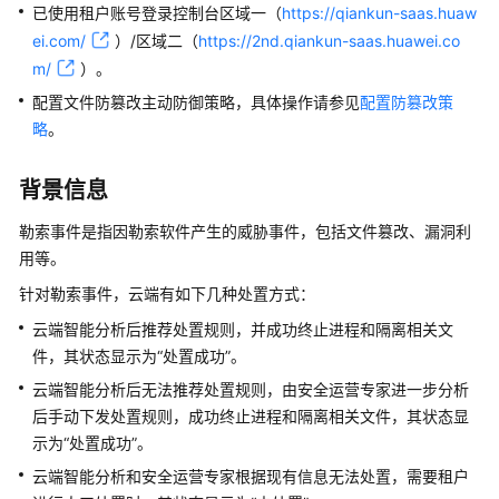
么
已使用租户账号
登录
控制台
区域一（
https://qiankun-saas.huaw
是
ei.com/
）/区域二（
https://2nd.qiankun-saas.huawei.co
华
m/
）
。
为
配置文件防篡改主动防御策略，具体操作请参见
配置防篡改策
乾
略
。
坤
云
服
背景信息
务
勒索事件是指因勒索软件产生的威胁事件，包括文件篡改、漏洞利
用等。
什
么
针对勒索事件，云端有如下几种处置方式：
是
云端智能分析后推荐处置规则，并成功终止进程和隔离相关文
华
件，其状态显示为
为
“处置成功”
。
乾
云端智能分析后无法推荐处置规则，由
安全运营专家
进一步分析
坤
后手动下发处置规则，成功终止进程和隔离相关文件，其状态显
安
示为
“处置成功”
。
全
云端智能分析和
安全运营专家
根据现有信息无法处置，需要租户
云