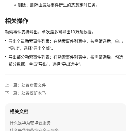
件
删除：删除由威胁事件衍生的恶意定时任务。
操
相关操作
作
入
勒索事件支持导出，单次最多可导出10万条数据。
口
介
导出全量勒索事件列表：在勒索事件列表中，按需筛选后，单击
绍
“导出”，选择“导出全部”。
导出部分勒索事件列表：在勒索事件列表中，按需筛选后，勾选
处
部分数据，单击“导出”，选择“导出选中”。
置
病
毒
上一篇：处置病毒文件
文
下一篇：处置挖矿木马
件
处
相关文档
置
勒
什么是华为乾坤云服务
索
什么是华为乾坤安全云服务