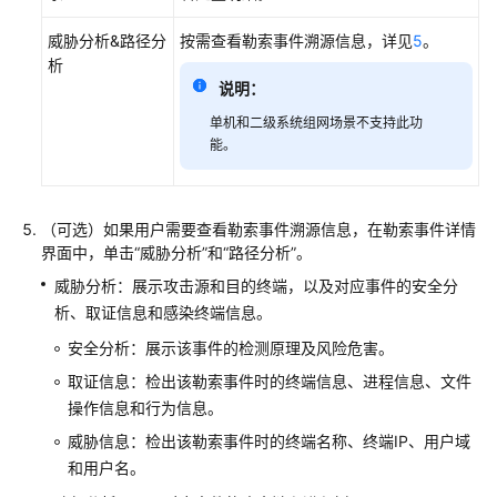
威胁分析&路径分
按需查看勒索事件溯源信息，详见
5
。
配
析
置
说明：
威
胁
单机和二级系统组网场景不支持此功
事
能。
件
自
动
（可选）如果用户需要查看勒索事件溯源信息，在勒索事件详情
处
界面中，单击“威胁分析”和“路径分析”。
置
策
威胁分析：展示攻击源和目的终端，以及对应事件的安全分
略
析、取证信息和感染终端信息。
安全分析：展示该事件的检测原理及风险危害。
配
取证信息：检出该勒索事件时的终端信息、进程信息、文件
置
操作信息和行为信息。
网
络
威胁信息：检出该勒索事件时的终端名称、终端IP、用户域
隔
和用户名。
离