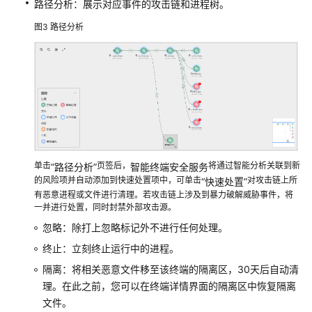
路径分析：展示对应事件的攻击链和进程树。
白
名
图3
路径分析
单
配
置
威
胁
事
件
通
单击
页签后，
将通过智能分析关联到新
“路径分析”
智能终端安全服务
用
的风险项并自动添加到快速处置项中，可单击
对攻击链上所
“快速处置”
策
有恶意进程或文件进行清理。若攻击链上涉及到暴力破解威胁事件，将
略
一并进行处置，同时封禁外部攻击源。
忽略：除打上忽略标记外不进行任何处理。
处
终止：立刻终止运行中的进程。
置
隔离：将相关恶意文件移至该终端的隔离区，30天后自动清
威
胁
理。在此之前，您可以在终端详情界面的隔离区中恢复隔离
事
文件。