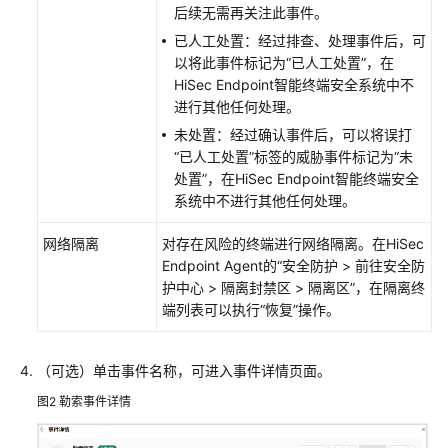
后续无需再关注此事件。
总
已人工处置：经过排查、处理事件后，可
览
以将此事件标记为
“已人工处置”
，在
HiSec Endpoint智能终端安全系统
中不
配
进行其他任何处理。
置
防
未处置：经过确认事件后，可以将误打
火
“已人工处置”标签的威胁事件标记为“未
墙
处置”，在
HiSec Endpoint智能终端安全
策
系统
中不进行其他任何处理。
略
网络隔离
对存在风险的终端进行网络隔离。在
HiSec
Endpoint Agent
的“安全防护 > 前往安全防
配
护中心 > 隔离封禁区 > 隔离区”，在隔离终
置
端列表可以执行“恢复”操作。
单
网
通
（可选）单击事件名称，可进入事件详情页面。
策
略
图2
勒索事件详情
配