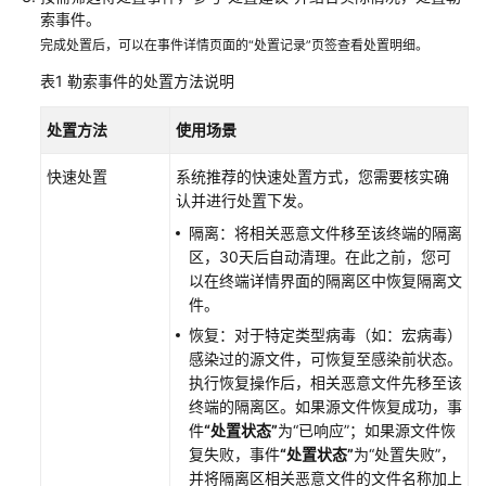
索事件。
云
完成处置后，可以在事件详情页面的“处置记录”页签查看处置明细。
日
志
表1
勒索事件的处置方法说明
审
计
处置方法
使用场景
终
快速处置
系统推荐的快速处置方式，您需要核实确
端
认并进行处置下发。
防
隔离：将相关恶意文件移至该终端的隔离
护
区，30天后自动清理。在此之前，您可
与
以在终端详情界面的隔离区中恢复隔离文
响
件。
应
恢复：对于特定类型病毒（如：宏病毒）
感染过的源文件，可恢复至感染前状态。
产
执行恢复操作后，相关恶意文件先移至该
品
终端的隔离区。如果源文件恢复成功，事
介
件
“处置状态”
为
“已响应”
；如果源文件恢
绍
复失败，事件
“处置状态”
为
“处置失败”
，
并将隔离区相关恶意文件的文件名称加上