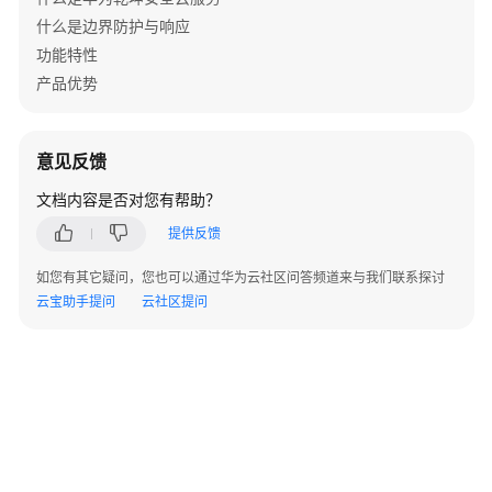
事
什么是边界防护与响应
件
功能特性
处
产品优势
置
挖
矿
意见反馈
木
马
文档内容是否对您有帮助？
提供反馈
处
置
如您有其它疑问，您也可以通过华为云社区问答频道来与我们联系探讨
高
云宝助手提问
云社区提问
级
威
胁
处
置
RASP