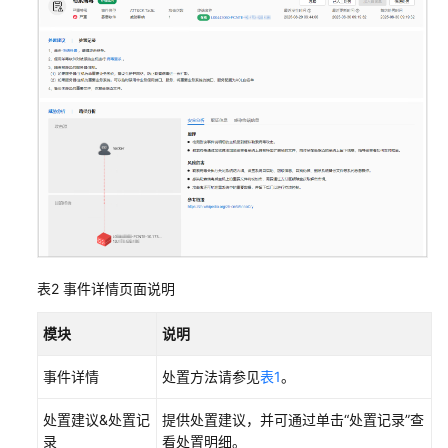
置
RASP
防
护
策
略
配
置
云
查
杀
设
表2
事件详情页面说明
置
自
模块
说明
动
处
事件详情
处置方法请参见
表1
。
置
策
处置建议&处置记
提供处置建议，并可通过单击
“处置记录”
查
略
录
看处置明细。