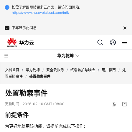
如需了解国际站更多云产品，请访问国际站。
https://www.huaweicloud.com/intl/
不再显示此消息
华为乾坤
文档首页
/
华为乾坤
/
安全云服务
/
终端防护与响应
/
用户指南
/
处
置威胁事件
/
处置勒索事件
安
处置勒索事件
全
云
更新时间：
2026-02-10 GMT+08:00
服
前提条件
务
为更好地使用该功能，请提前完成以下操作：
什