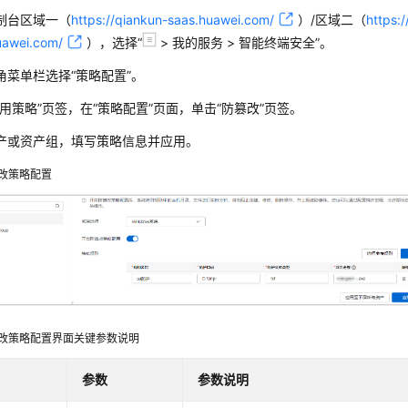
制台
区域一（
https://qiankun-saas.huawei.com/
）/区域二（
https:
uawei.com/
）
，选择
“
>
我的服务
>
智能终端安全
”
。
角菜单栏选择
“
策略配置
”
。
通用策略”
页签，在
“策略配置”
页面，单击
“防篡改”
页签。
产或资产组，填写策略信息并应用。
改策略配置
改策略配置界面关键参数说明
参数
参数说明