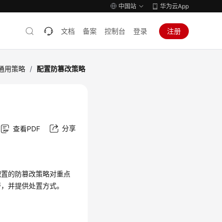
中国站
华为云App
文档
备案
控制台
登录
注册
通用策略
/
配置防篡改策略
分享
查看PDF
配置的防篡改策略对重点
警，并提供处置方式。