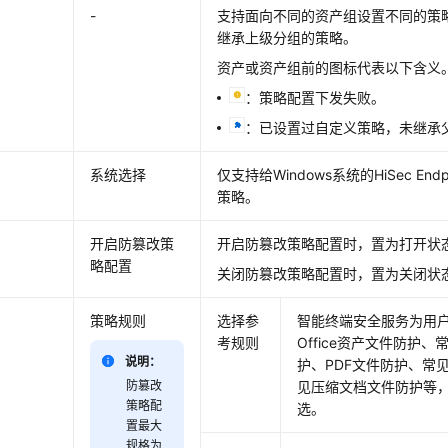
-
支持面向不同的资产组设置不同的策
继承上级分组的策略。
资产或资产组前的图标代表以下含义
：策略配置下发失败。
：已设置过自定义策略，未继承
系统选择
仅支持给Windows系统的
HiSec Endp
策略。
开启防篡改策
开启防篡改策略配置时，置为打开状
略配置
关闭防篡改策略配置时，置为关闭状
策略规则
选择参
智能终端安全服务
为用
考规则
Office资产文件防护
说明：
护、PDF文件防护、常
防篡改
见压缩文档文件防护等
策略配
选。
置最大
规格为