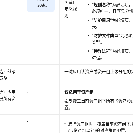
创建自
“规则名称”
为必填项，
20条。
定义规
必须唯一，且容易分
则
“防护目录”
为必填项，
录。
“防护文件类型”
为必填
类型。
“特许进程”
为必填项，
进程。
选）继承
-
一键应用该资产或资产组上级分组的
策略
选）应用
-
仅适用于资产组
。
层所有资
强制覆盖当前资产组下所有的资产/
置。
-
选择资产组时：覆盖当前资产组下所
产/资产组以外)的对应策略配置。