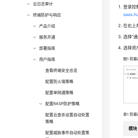
云日志审计
登录
控
saas.h
终端防护与响应
在右上
产品介绍
选择
“
服务开通
选择资
部署指南
用户指南
图1
防篡
查看终端安全总览
配置防火墙策略
配置单网通策略
配置RASP防护策略
表1
防篡
配置云查杀设置自动处置
策略
模块
配置威胁事件自动处置策