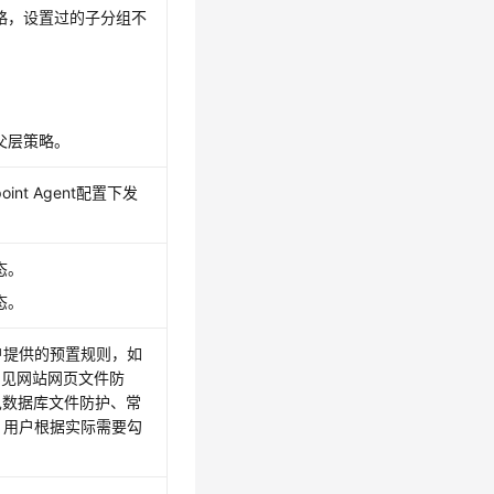
略，设置过的子分组不
。
父层策略。
oint Agent
配置下发
态。
态。
户提供的预置规则，如
、常见网站网页文件防
见数据库文件防护、常
，用户根据实际需要勾