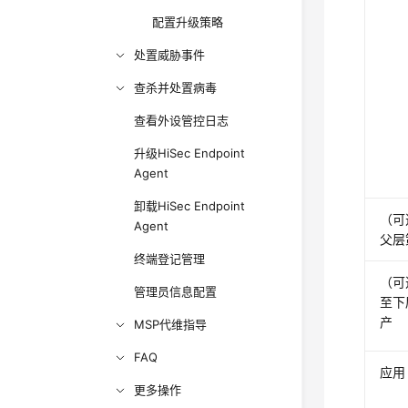
配置升级策略
处置威胁事件
查杀并处置病毒
查看外设管控日志
升级HiSec Endpoint
Agent
卸载HiSec Endpoint
（可
Agent
父层
终端登记管理
（可
管理员信息配置
至下
产
MSP代维指导
FAQ
应用
更多操作