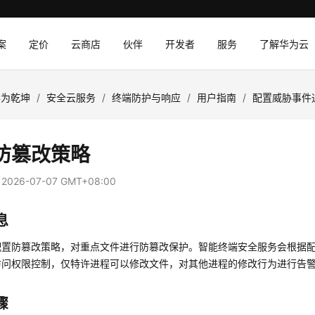
案
定价
云商店
伙伴
开发者
服务
了解华为云
华为乾坤
/
安全云服务
/
终端防护与响应
/
用户指南
/
配置威胁事件
防篡改策略
：
2026-07-07 GMT+08:00
息
配置防篡改策略，对重点文件进行防篡改保护。
智能终端安全服务
会根据
访问权限控制，仅特许进程可以修改文件，对其他进程的修改行为进行告
骤