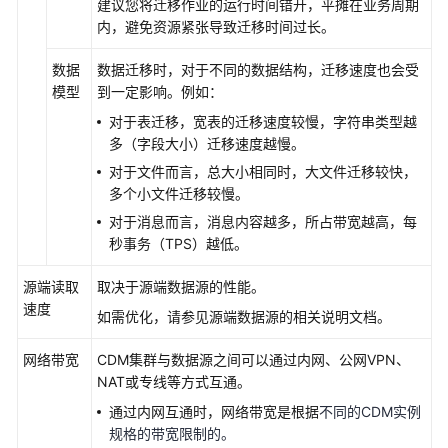
安
建议您将迁移作业的运行时间错开，平摊在业务周期
全
内，避免资源紧张导致迁移时间过长。
白
数据
数据迁移时，对于不同的数据结构，迁移速度也会受
皮
模型
到一定影响。例如：
书
对于表迁移，宽表的迁移速度较慢，字符串类型越
API
多（字段大小）迁移速度越慢。
参
对于文件而言，总大小相同时，大文件迁移较快，
考
多个小文件迁移较慢。
对于消息而言，消息内容越多，所占带宽越高，每
SDK
秒事务（TPS）越低。
参
考
源端读取
取决于源端数据源的性能。
速度
如需优化，请参见源端数据源的相关说明文档。
常
见
网络带宽
CDM集群与数据源之间可以通过内网、公网VPN、
问
NAT或专线等方式互通。
题
通过内网互通时，网络带宽是根据
不同的CDM实例
文
规格的带宽限制的。