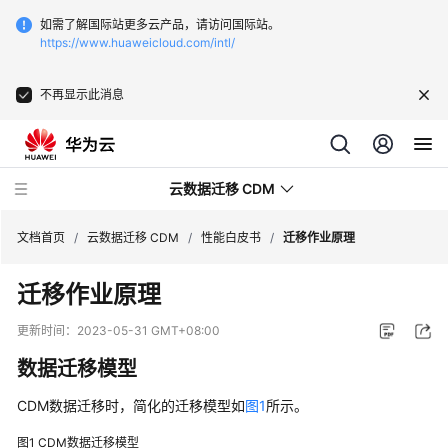
如需了解国际站更多云产品，请访问国际站。
https://www.huaweicloud.com/intl/
不再显示此消息
云数据迁移 CDM
文档首页
/
云数据迁移 CDM
/
性能白皮书
/
迁移作业原理
迁移作业原理
最
新
更新时间：
2023-05-31 GMT+08:00
动
数据迁移模型
态
CDM数据迁移时，简化的迁移模型如
图1
所示。
服
务
图1
CDM数据迁移模型