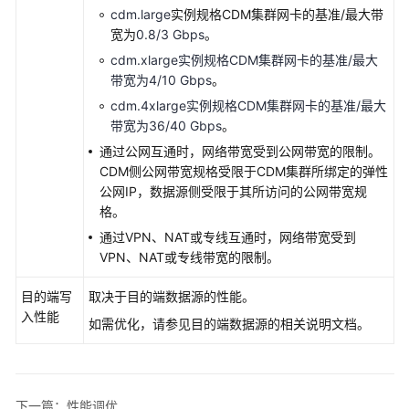
档
cdm.large
实例规格CDM集群网卡的基准/最大带
下
宽为
0.8/3 Gbps
。
载
cdm.xlarge
实例规格CDM集群网卡的基准/最大
带宽为4/10 Gbps
。
通
cdm.4xlarge实例规格CDM集群网卡的基准/最大
用
带宽为36/40 Gbps
。
参
通过公网互通时，网络带宽受到公网带宽的限制。
考
CDM侧公网带宽规格受限于CDM集群所绑定的弹性
公网IP，数据源侧受限于其所访问的公网带宽规
产
格。
品
通过VPN、NAT或专线互通时，网络带宽受到
术
VPN、NAT或专线带宽的限制。
语
目的端写
取决于目的端数据源的性能。
责
入性能
如需优化，请参见目的端数据源的相关说明文档。
任
共
担
下一篇：性能调优
云