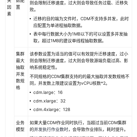
关
数配
则会限制迁移速度，过大则会导致任务过载、迁移失
因
置
败。
参
素
考：
迁移的目的端为文件时，CDM不支持多并发，此时
作
应配置为单进程抽取数据。
业
表中每行数据大小为1MB以下的可以设置多并发抽
分
取，超过1MB的建议单线程抽取数据。
片
维
集群
该参数设置为适当的值可以有效提升迁移速度，过小
度
最大
则会限制迁移速度，过大则会导致源端负载过高、影
抽取
响系统稳定性。
参
并发
不同规格的CDM集群支持的的最大抽取并发数规格不
考：
数规
同，并发数上限建议设置为vCPU核数*2。
CDM
格
性
cdm.large：16
能
cdm.xlarge：32
实
cdm.4xlarge：128
测
数
业务
如果大量CDM作业同时执行，当超过当前CDM集群
据
模型
的
并发执行作业数时
，会导致作业排队，耗时提升。