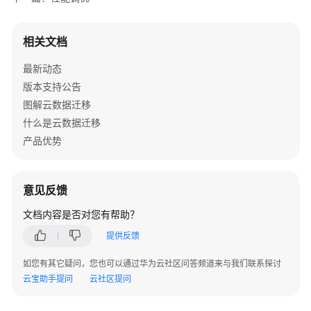
服
务
相关文档
等
级
最新动态
协
版本支持公告
议
图解云数据迁移
（SLA）
什么是云数据迁移
白
产品优势
皮
书
资
意见反馈
源
文档内容是否对您有帮助？
支
提供反馈
持
区
如您有其它疑问，您也可以通过华为云社区问答频道来与我们联系探讨
域
云宝助手提问
云社区提问
系