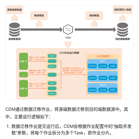
公
告
产
品
介
绍
快
速
入
门
用
户
指
CDM通过数据迁移作业，将源端数据迁移到目的端数据源中。其
南
中，主要运行逻辑如下：
数据迁移作业提交运行后，CDM会根据作业配置中的“抽取并发
最
数”参数，将每个作业拆分为多个Task，即作业分片。
佳