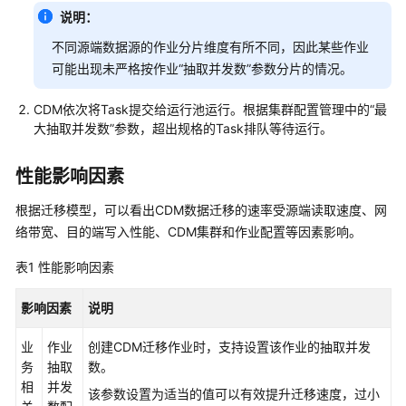
实
说明：
践
不同源端数据源的作业分片维度有所不同，因此某些作业
可能出现未严格按作业“抽取并发数”参数分片的情况。
性
能
白
CDM依次将Task提交给运行池运行。根据集群配置管理中的“最
大抽取并发数”参数，超出规格的Task排队等待运行。
皮
书
性能影响因素
迁
根据迁移模型，可以看出CDM数据迁移的速率受源端读取速度、网
移
作
络带宽、目的端写入性能、CDM集群和作业配置等因素影响。
业
表1
性能影响因素
原
理
影响因素
说明
性
业
作业
创建CDM迁移作业时，支持设置该作业的抽取并发
能
务
抽取
数。
调
相
并发
优
该参数设置为适当的值可以有效提升迁移速度，过小