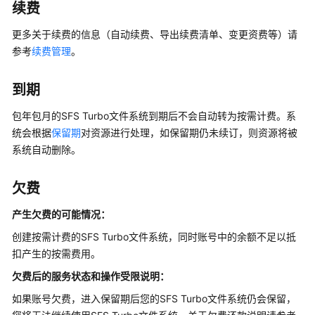
SFS
续费
Turbo
更多关于续费的信息（自动续费、导出续费清单、变更资费等）请
文
件
参考
续费管理
。
系
统
到期
类
型
包年包月的SFS Turbo文件系统到期后不会自动转为按需计费。系
统会根据
保留期
对资源进行处理，如保留期仍未续订，则资源将被
安
系统自动删除。
全
欠费
与
其
产生欠费的可能情况：
他
创建按需计费的SFS Turbo文件系统，同时账号中的余额不足以抵
云
扣产生的按需费用。
服
务
欠费后的服务状态和操作受限说明：
的
如果账号欠费，进入保留期后您的SFS Turbo文件系统仍会保留，
关