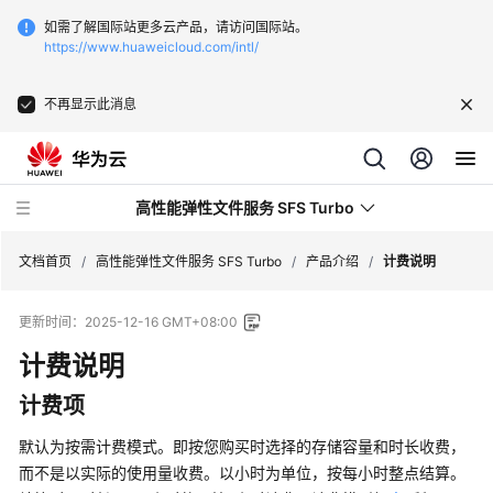
如需了解国际站更多云产品，请访问国际站。
https://www.huaweicloud.com/intl/
不再显示此消息
高性能弹性文件服务 SFS Turbo
文档首页
/
高性能弹性文件服务 SFS Turbo
/
产品介绍
/
计费说明
更新时间：
2025-12-16 GMT+08:00
最
新
计费说明
动
计费项
态
默认为按需计费模式。即按您购买时选择的存储容量和时长收费，
服
而不是以实际的使用量收费。以小时为单位，按每小时整点结算。
务