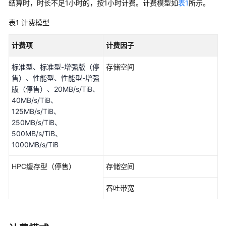
结算时，时长不足1小时的，按1小时计费。计费模型如
表1
所示。
公
告
表1
计费模型
产
计费项
计费因子
品
介
标准型、标准型-增强版（停
存储空间
绍
售）、性能型、性能型-增强
版（停售）、20MB/s/TiB、
什
40MB/s/TiB、
么
125MB/s/TiB、
是
250MB/s/TiB、
高
500MB/s/TiB、
性
1000MB/s/TiB
能
弹
HPC缓存型（停售）
存储空间
性
文
吞吐带宽
件
服
务