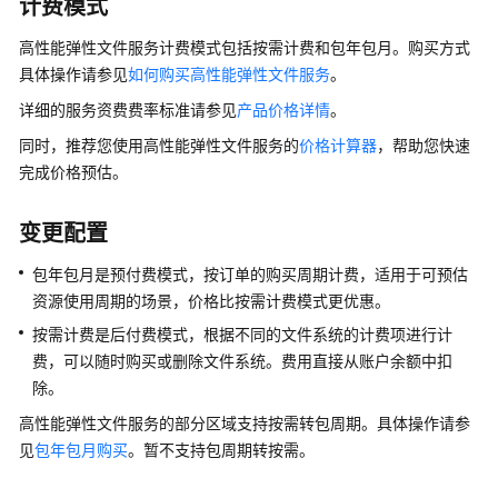
计费模式
专
高性能弹性文件服务计费模式包括按需计费和包年包月。购买方式
属
具体操作请参见
如何购买高性能弹性文件服务
。
弹
性
详细的服务资费费率标准请参见
产品价格详情
。
文
同时，推荐您使用高性能弹性文件服务的
价格计算器
，帮助您快速
件
完成价格预估。
服
务
变更配置
应
包年包月是预付费模式，按订单的购买周期计费，适用于可预估
用
资源使用周期的场景，价格比按需计费模式更优惠。
场
景
按需计费是后付费模式，根据不同的文件系统的计费项进行计
费，可以随时购买或删除文件系统。费用直接从账户余额中扣
产
除。
品
高性能弹性文件服务的部分区域支持按需转包周期。具体操作请参
功
见
包年包月购买
。暂不支持包周期转按需。
能