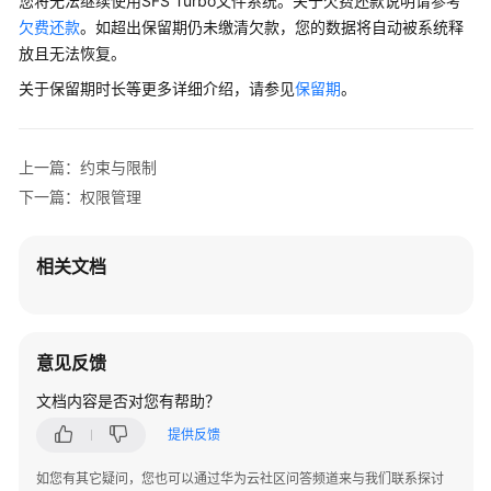
您将无法继续使用SFS Turbo文件系统。关于欠费还款说明请参考
系
欠费还款
。如超出保留期仍未缴清欠款，您的数据将自动被系统释
基
放且无法恢复。
本
关于保留期时长等更多详细介绍，请参见
保留期
。
概
念
上一篇：约束与限制
约
下一篇：权限管理
束
与
限
相关文档
制
计
费
意见反馈
说
明
文档内容是否对您有帮助？
提供反馈
权
限
如您有其它疑问，您也可以通过华为云社区问答频道来与我们联系探讨