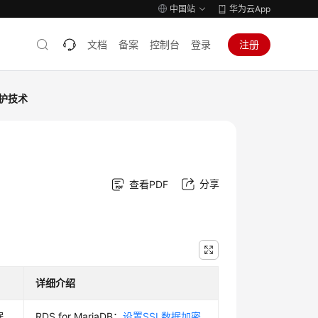
中国站
华为云App
文档
备案
控制台
登录
注册
护技术
分享
查看PDF
详细介绍
据
RDS for MariaDB：
设置SSL数据加密