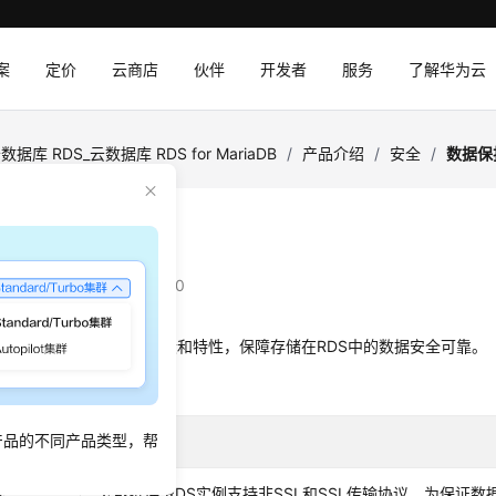
案
定价
云商店
伙伴
开发者
服务
了解华为云
数据库 RDS_云数据库 RDS for MariaDB
/
产品介绍
/
安全
/
数据保
保护技术
：
2025-09-05 GMT+08:00
DS
通过多种数据保护手段和特性，保障存储在RDS中的数据安全可靠。
数据保护手段和特性
产品的不同产品类型，帮
护手段
简要说明
密
云数据库 RDS
实例支持非SSL和SSL传输协议，为保证数