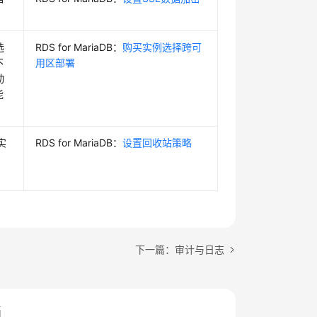
选
RDS for MariaDB：
购买实例选择跨可
不
用区部署
动
能
实
RDS for MariaDB：
设置回收站策略
，
下一篇：审计与日志
档