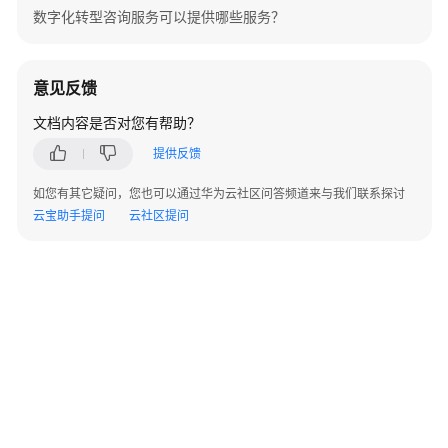
运
数字化转型咨询服务可以提供哪些服务？
维
与
管
意见反馈
理
文档内容是否对您有帮助？
云
提供反馈
上
保
如您有其它疑问，您也可以通过华为云社区问答频道来与我们联系探讨
障
云宝助手提问
云社区提问
护
航
服
务
云
会
议
©2026 Huaweicloud.com 版权所有
黔ICP备20004760号-14
苏B2-20130048号
保
A2.B1.B2-20070312
增值电信业务经营许可证：B1.B2-20200593 | 代理域名注册服务机构：新网、西数
障
电子营业执照
贵公网安备 52990002000093号