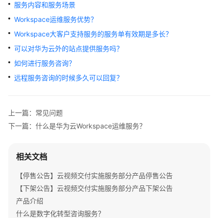
介
服务内容和服务场景
绍
Workspace运维服务优势？
Workspace大客户支持服务的服务单有效期是多长？
产
可以对华为云外的站点提供服务吗？
品
介
如何进行服务咨询？
绍
远程服务咨询的时候多久可以回复？
咨
询
上一篇：常见问题
与
规
下一篇：什么是华为云Workspace运维服务？
划
相关文档
上
云
【停售公告】云视频交付实施服务部分产品停售公告
与
【下架公告】云视频交付实施服务部分产品下架公告
实
施
产品介绍
什么是数字化转型咨询服务？