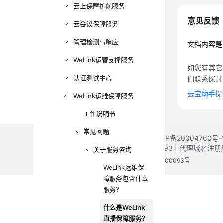
云上保障护航服务
意见反馈
云会议保障服务
管理检测与响应
文档内容是
WeLink运营支撑服务
如您有其它
认证测试中心
们联系探讨
云宝助手提
WeLink运维保障服务
工作说明书
常见问题
©2026 Huaweicloud.com 版权所有
黔ICP备20004760号-
增值电信业务经营许可证：B1.B2-20200593 | 代理域名
关于服务咨询
电子营业执照
贵公网安备 52990002000093号
WeLink运维保
障服务包含什么
服务？
什么是WeLink
直播保障服务？