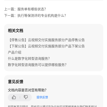
介
绍
上一篇：服务单有哪些状态？
下一篇：执行等保测评的专业机构是什么？
产
品
介
相关文档
绍
【停售公告】云视频交付实施服务部分产品停售公告
咨
【下架公告】云视频交付实施服务部分产品下架公告
询
产品介绍
与
什么是数字化转型咨询服务？
规
数字化转型咨询服务可以提供哪些服务？
划
上
意见反馈
云
与
文档内容是否对您有帮助？
实
提供反馈
施
如您有其它疑问，您也可以通过华为云社区问答频道来与我们联系探讨