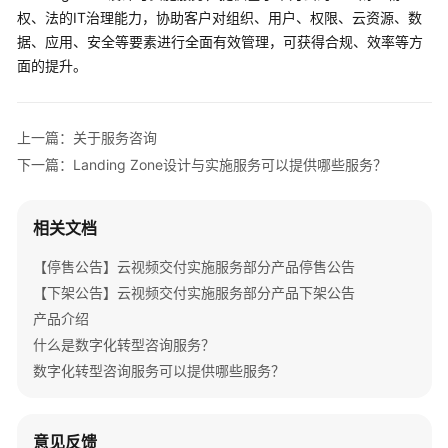
介
权、法的IT治理能力，协助客户对组织、用户、权限、云资源、数
绍
据、应用、安全等要素进行全面有效管理，可获得合规、效率等方
面的提升。
产
品
介
上一篇：关于服务咨询
绍
下一篇：Landing Zone设计与实施服务可以提供哪些服务？
咨
询
相关文档
与
规
【停售公告】云视频交付实施服务部分产品停售公告
划
【下架公告】云视频交付实施服务部分产品下架公告
产品介绍
上
什么是数字化转型咨询服务？
云
与
数字化转型咨询服务可以提供哪些服务？
实
施
意见反馈