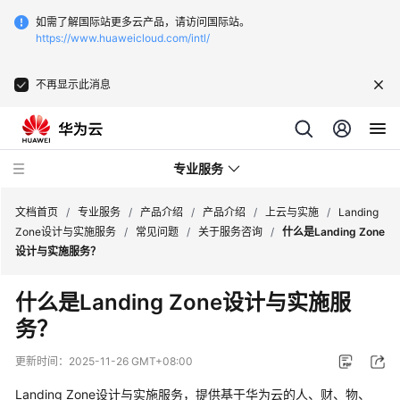
如需了解国际站更多云产品，请访问国际站。
https://www.huaweicloud.com/intl/
不再显示此消息
专业服务
文档首页
/
专业服务
/
产品介绍
/
产品介绍
/
上云与实施
/
Landing
Zone设计与实施服务
/
常见问题
/
关于服务咨询
/
什么是Landing Zone
设计与实施服务？
服
务
什么是Landing Zone设计与实施服
公
务？
告
更新时间：
2025-11-26 GMT+08:00
产
品
Landing Zone设计与实施服务，提供基于华为云的人、财、物、