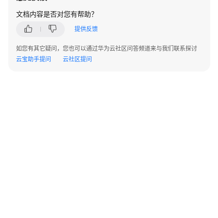
上
文档内容是否对您有帮助？
云
迁
提供反馈
移
服
如您有其它疑问，您也可以通过华为云社区问答频道来与我们联系探讨
务
云宝助手提问
云社区提问
数
据
要
素
集
成
与
实
施
服
务
©2026 Huaweicloud.com 版权所有
黔ICP备20004760号-14
苏B2-20130048号
鲲
A2.B1.B2-20070312