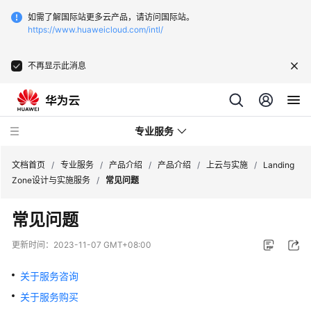
如需了解国际站更多云产品，请访问国际站。
https://www.huaweicloud.com/intl/
不再显示此消息
专业服务
文档首页
/
专业服务
/
产品介绍
/
产品介绍
/
上云与实施
/
Landing
Zone设计与实施服务
/
常见问题
服
常见问题
务
公
更新时间：
2023-11-07 GMT+08:00
告
关于服务咨询
产
关于服务购买
品