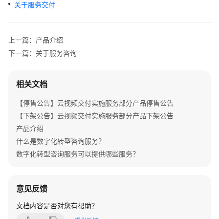
介
关于服务交付
绍
产
上一篇：产品介绍
品
下一篇：关于服务咨询
介
绍
相关文档
咨
【停售公告】云视频交付实施服务部分产品停售公告
询
与
【下架公告】云视频交付实施服务部分产品下架公告
规
产品介绍
划
什么是数字化转型咨询服务？
数字化转型咨询服务可以提供哪些服务？
上
云
与
意见反馈
实
施
文档内容是否对您有帮助？