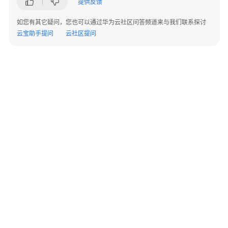
提供反馈
上
云
如您有其它疑问，您也可以通过华为云社区问答频道来与我们联系探讨
迁
云宝助手提问
云社区提问
移
服
务
数
据
要
素
集
成
与
实
施
服
©2026 Huaweicloud.com 版权所有
黔ICP备20004760号-14
苏B2-20130048号
A2.B1.B2-20070312
务
增值电信业务经营许可证：B1.B2-20200593 | 代理域名注册服务机构：新网、西数
电子营业执照
贵公网安备 52990002000093号
鲲