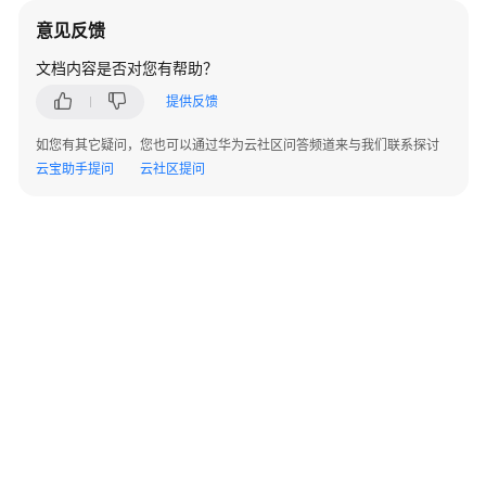
上
意见反馈
云
迁
文档内容是否对您有帮助？
移
提供反馈
服
务
如您有其它疑问，您也可以通过华为云社区问答频道来与我们联系探讨
云宝助手提问
云社区提问
数
据
要
素
集
成
与
实
施
服
务
鲲