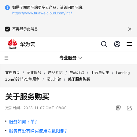
如需了解国际站更多云产品，请访问国际站。
https://www.huaweicloud.com/intl/
不再显示此消息
专业服务
文档首页
/
专业服务
/
产品介绍
/
产品介绍
/
上云与实施
/
Landing
Zone设计与实施服务
/
常见问题
/
关于服务购买
服
关于服务购买
务
公
更新时间：
2023-11-07 GMT+08:00
告
服务如何下单？
产
服务有没有购买使用次数限制？
品