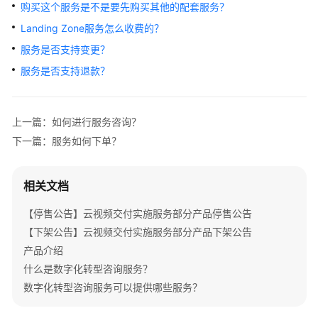
介
购买这个服务是不是要先购买其他的配套服务？
绍
Landing Zone服务怎么收费的？
服务是否支持变更？
产
服务是否支持退款？
品
介
绍
上一篇：如何进行服务咨询？
咨
下一篇：服务如何下单？
询
与
规
相关文档
划
【停售公告】云视频交付实施服务部分产品停售公告
上
【下架公告】云视频交付实施服务部分产品下架公告
云
产品介绍
与
什么是数字化转型咨询服务？
实
数字化转型咨询服务可以提供哪些服务？
施