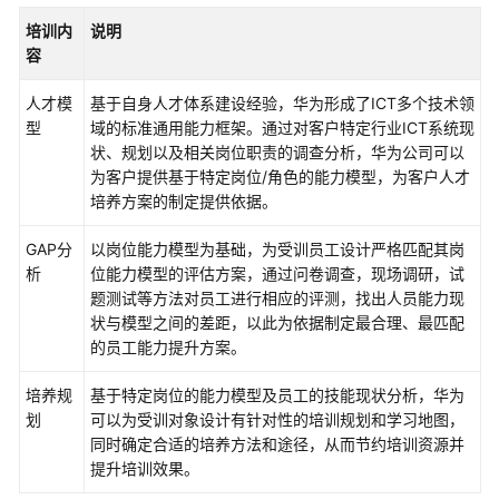
上
培训内
说明
云
容
迁
移
人才模
基于自身人才体系建设经验，华为形成了ICT多个技术领
服
型
域的标准通用能力框架。通过对客户特定行业ICT系统现
务
状、规划以及相关岗位职责的调查分析，华为公司可以
为客户提供基于特定岗位/角色的能力模型，为客户人才
数
培养方案的制定提供依据。
据
要
GAP分
以岗位能力模型为基础，为受训员工设计严格匹配其岗
素
析
位能力模型的评估方案，通过问卷调查，现场调研，试
集
题测试等方法对员工进行相应的评测，找出人员能力现
成
状与模型之间的差距，以此为依据制定最合理、最匹配
与
的员工能力提升方案。
实
施
培养规
基于特定岗位的能力模型及员工的技能现状分析，华为
服
划
可以为受训对象设计有针对性的培训规划和学习地图，
务
同时确定合适的培养方法和途径，从而节约培训资源并
提升培训效果。
鲲