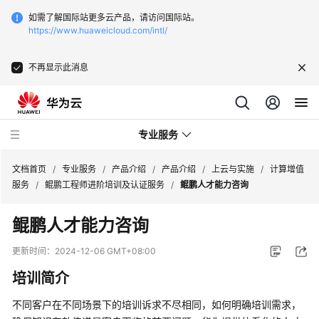
如需了解国际站更多云产品，请访问国际站。
https://www.huaweicloud.com/intl/
不再显示此消息
专业服务
文档首页
/
专业服务
/
产品介绍
/
产品介绍
/
上云与实施
/
计算增值
服务
/
鲲鹏工程师进阶培训及认证服务
/
鲲鹏人才能力咨询
服
鲲鹏人才能力咨询
务
公
更新时间：
2024-12-06 GMT+08:00
告
培训简介
产
不同客户在不同场景下的培训诉求不尽相同，如何明确培训需求，
品