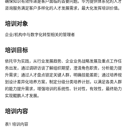
确保知识有效传递是客户面临的首要问题。华为提供体系化的人才
介
咨询服务满足客户多样化的人才发展需求，最大化发挥培训价值。
绍
产
培训对象
品
企业/机构中与数字化转型相关的管理者
介
绍
培训目标
咨
依托华为实践，从行业发展趋势、企业业务战略发展及重点工作任
询
与
务出发，通过调研访谈了解组织期望，澄清角色职责，分析能力提
规
升需求；通过人才盘点锁定关键人群，明确技能差距；通过培养规
划
划设计差异化培养方案，制定分级分类培养计划，以满足各类人群
的能力提升需求，增强培训的系统性、针对性，有效性，最终助力
上
实现鲲鹏人才发展。
云
与
培训内容
实
施
表1
培训内容