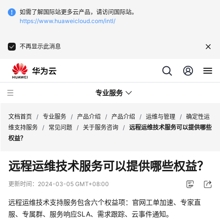
如需了解国际站更多云产品，请访问国际站。
https://www.huaweicloud.com/intl/
不再显示此消息
专业服务
文档首页
/
专业服务
/
产品介绍
/
产品介绍
/
运维与管理
/
确定性运
维支持服务
/
常见问题
/
关于服务咨询
/
远程运维技术服务可以提供哪些
权益？
服
务
远程运维技术服务可以提供哪些权益？
公
告
更新时间：
2024-03-05 GMT+08:00
远程运维技术支持服务包含六个权益项：官网工单加速、专家直
产
品
服、专属群、服务响应SLA、需求跟踪、云事件通知。