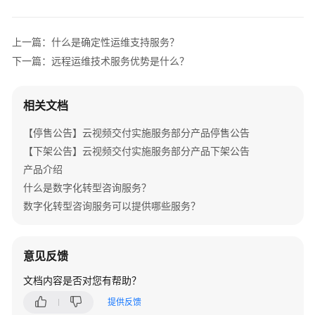
介
绍
上一篇：什么是确定性运维支持服务？
产
下一篇：远程运维技术服务优势是什么？
品
介
绍
相关文档
【停售公告】云视频交付实施服务部分产品停售公告
咨
询
【下架公告】云视频交付实施服务部分产品下架公告
与
产品介绍
规
什么是数字化转型咨询服务？
划
数字化转型咨询服务可以提供哪些服务？
上
云
意见反馈
与
实
文档内容是否对您有帮助？
施
提供反馈