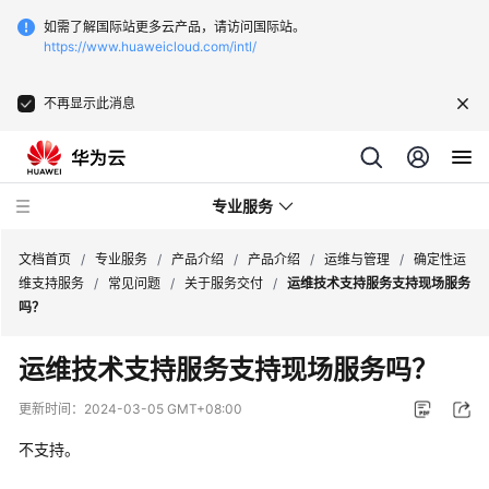
如需了解国际站更多云产品，请访问国际站。
https://www.huaweicloud.com/intl/
不再显示此消息
专业服务
文档首页
/
专业服务
/
产品介绍
/
产品介绍
/
运维与管理
/
确定性运
维支持服务
/
常见问题
/
关于服务交付
/
运维技术支持服务支持现场服务
吗？
服
务
运维技术支持服务支持现场服务吗？
公
告
更新时间：
2024-03-05 GMT+08:00
不支持。
产
品