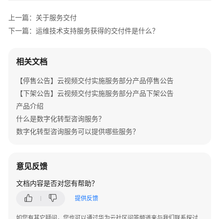
介
绍
上一篇：关于服务交付
下一篇：运维技术支持服务获得的交付件是什么？
产
品
介
相关文档
绍
【停售公告】云视频交付实施服务部分产品停售公告
咨
【下架公告】云视频交付实施服务部分产品下架公告
询
产品介绍
与
什么是数字化转型咨询服务？
规
数字化转型咨询服务可以提供哪些服务？
划
上
意见反馈
云
与
文档内容是否对您有帮助？
实
提供反馈
施
如您有其它疑问，您也可以通过华为云社区问答频道来与我们联系探讨