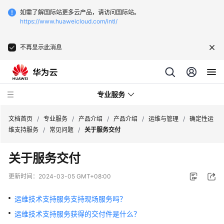
如需了解国际站更多云产品，请访问国际站。
https://www.huaweicloud.com/intl/
不再显示此消息
专业服务
文档首页
/
专业服务
/
产品介绍
/
产品介绍
/
运维与管理
/
确定性运
维支持服务
/
常见问题
/
关于服务交付
服
关于服务交付
务
公
更新时间：
2024-03-05 GMT+08:00
告
运维技术支持服务支持现场服务吗？
产
运维技术支持服务获得的交付件是什么？
品