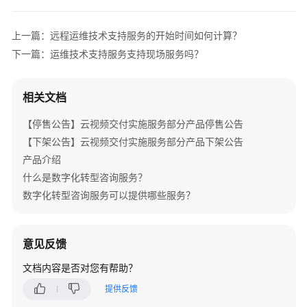
介
绍
上一篇：远程运维技术支持服务的开始时间如何计算？
产
下一篇：运维技术支持服务支持现场服务吗？
品
介
相关文档
绍
【停售公告】云视频交付实施服务部分产品停售公告
咨
【下架公告】云视频交付实施服务部分产品下架公告
询
产品介绍
与
规
什么是数字化转型咨询服务？
划
数字化转型咨询服务可以提供哪些服务？
上
云
意见反馈
与
实
文档内容是否对您有帮助？
施
提供反馈