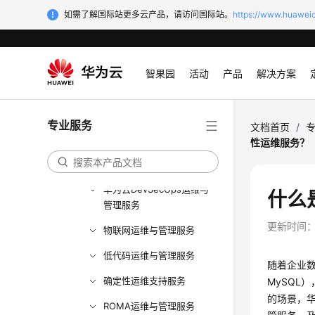
WeLink运营支撑服务
如需了解国际站更多云产品，请访问国际站。
https://www.huaweic
认证测试中心
WeLink运维保障服务
智果园
活动
产品
解决方案
CDN运维管理服务
云会议支持订阅服务
专业服务
文档首页
/
Workspace运维服务
性运维服务？
行业AI辅助运营服务
华为云DevSecOps运维与
什么
管理服务
更新时间
物联网运维与管理服务
低代码运维与管理服务
随着企业
确定性运维支持服务
MySQ
的场景，华
ROMA运维与管理服务