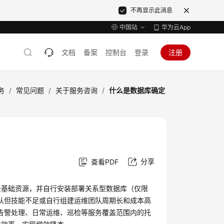
不再显示此消息
中国站
华为云App
文档
备案
控制台
登录
注册
务
/
常见问题
/
关于服务咨询
/
什么是数据库确定
分享
查看PDF
云基础资源，并自行安装部署关系型数据库（仅限
团队但技能不足或自行组建运维团队周期长和成本高
和告警处理、日常运维、巡检等服务覆盖范围内的托