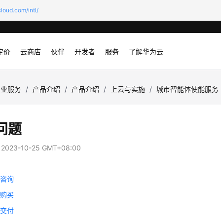
loud.com/intl/
定价
云商店
伙伴
开发者
服务
了解华为云
专业服务
/
产品介绍
/
产品介绍
/
上云与实施
/
城市智能体使能服务
问题
：
2023-10-25 GMT+08:00
务咨询
务购买
务交付