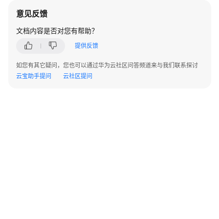
上
意见反馈
云
迁
文档内容是否对您有帮助？
移
提供反馈
服
务
如您有其它疑问，您也可以通过华为云社区问答频道来与我们联系探讨
云宝助手提问
云社区提问
数
据
要
素
集
成
与
实
施
服
务
鲲