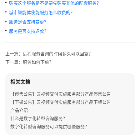
介
购买这个服务是不是要先购买其他的配套服务？
绍
城市智能体使能服务怎么收费的？
服务是否支持变更？
产
服务是否支持退款？
品
介
绍
上一篇：远程服务咨询的时候多久可以回复？
咨
下一篇：服务如何下单？
询
与
规
相关文档
划
【停售公告】云视频交付实施服务部分产品停售公告
上
【下架公告】云视频交付实施服务部分产品下架公告
云
产品介绍
与
什么是数字化转型咨询服务？
实
数字化转型咨询服务可以提供哪些服务？
施