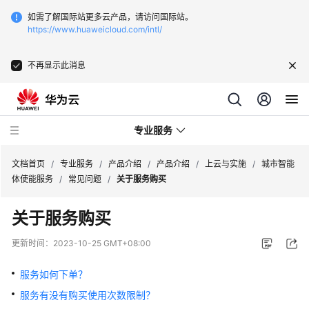
如需了解国际站更多云产品，请访问国际站。
https://www.huaweicloud.com/intl/
不再显示此消息
专业服务
文档首页
/
专业服务
/
产品介绍
/
产品介绍
/
上云与实施
/
城市智能
体使能服务
/
常见问题
/
关于服务购买
服
关于服务购买
务
公
更新时间：
2023-10-25 GMT+08:00
告
服务如何下单？
产
服务有没有购买使用次数限制？
品