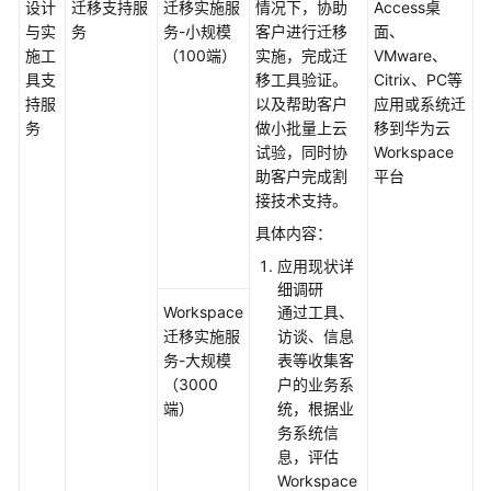
设计
迁移支持服
迁移实施服
情况下，协助
Access桌
上
与实
务
务-小规模
客户进行迁移
面、
云
施工
（100端）
实施，完成迁
VMware、
迁
具支
移工具验证。
Citrix、PC等
移
持服
以及帮助客户
应用或系统迁
服
务
做小批量上云
移到华为云
务
试验，同时协
Workspace
助客户完成割
平台
数
接技术支持。
据
要
具体内容：
素
应用现状详
集
细调研
成
Workspace
通过工具、
与
迁移实施服
访谈、信息
实
务-大规模
表等收集客
施
（3000
户的业务系
服
端）
统，根据业
务
务系统信
息，评估
鲲
Workspace