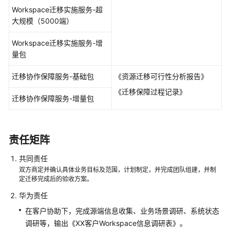
上
Workspace迁移实施服务-超
云
大规模（5000端）
设
计
Workspace迁移实施服务-增
与
量包
实
施
迁移协作保障服务-基础包
《资源迁移可行性分析报告》
服
《迁移保障过程记录》
务
迁移协作保障服务-增量包
行
业
责任矩阵
AI
上
共同责任
云
双方商定并确认具体业务目标及范围，计划制定，并完成团队组建，并制
与
定迁移完成后的验收方案。
实
施
华为责任
服
在客户协助下，完成源端信息收集、业务场景调研、系统状态
务
调研等，输出《XX客户Workspace信息调研表》。