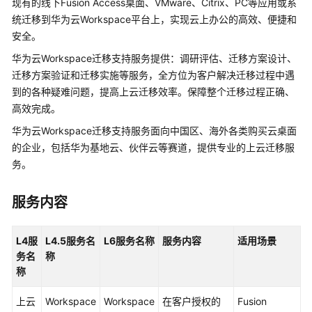
现有的线下Fusion Access桌面、VMware、Citrix、PC等应用或系
介
统迁移到华为云Workspace平台上，实现云上办公的高效、便捷和
绍
安全。
产
华为云Workspace迁移支持服务提供：调研评估、迁移方案设计、
品
迁移方案验证和迁移实施等服务，全方位为客户解决迁移过程中遇
介
到的各种疑难问题，提高上云迁移效率。保障整个迁移过程正确、
绍
高效完成。
华为云Workspace迁移支持服务面向中国区、海外各类购买云桌面
咨
的企业，包括华为基地云、伙伴云等赛道，提供专业的上云迁移服
询
与
务。
规
划
服务内容
上
L4
服
L4.5
云
服务名
L6
服务名称
服务内容
适用场景
务名
称
与
称
实
施
上云
Workspace
Workspace
在客户授权的
Fusion