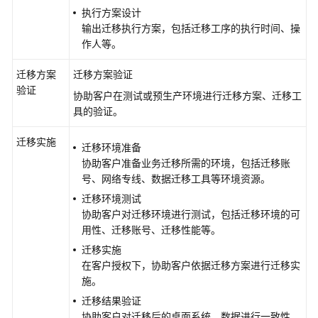
计
执行方案设计
算
输出迁移执行方案，包括迁移工序的执行时间、操
增
作人等。
值
服
迁移方案
迁移方案验证
务
验证
协助客户在测试或预生产环境进行迁移方案、迁移工
具的验证。
工
业
迁移实施
迁移环境准备
智
协助客户准备业务迁移所需的环境，包括迁移账
能
号、网络专线、数据迁移工具等环境资源。
体
使
迁移环境测试
能
协助客户对迁移环境进行测试，包括迁移环境的可
服
用性、迁移账号、迁移性能等。
务
迁移实施
在客户授权下，协助客户依据迁移方案进行迁移实
AI
施。
平
迁移结果验证
台
协助客户对迁移后的桌面系统、数据进行一致性、