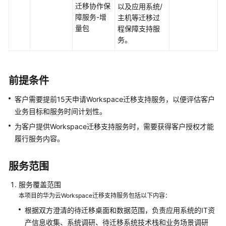
迁移协作保
以及应用系统/
能
障服务-增
主机等迁移过
数
量包
程保障支持服
据
务。
专
家
服
务
前提条件
客户需要提前15天申请Workspace迁移支持服务，以便评估客户
数
业务目标和服务时间计划性。
据
运
为客户提供Workspace迁移支持服务时，需要获得客户授权才能
营
履行服务内容。
专
家
服务范围
服
务
服务覆盖范围
本项目的华为云Workspace迁移支持服务包括以下内容：
CSS
根据双方澄清的待迁移桌面和数据范围，负责应用系统的IT资
专
产信息收集、系统调研、待迁移系统技术栈和业务场景调研
家