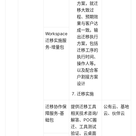
家
方案，就迁
服
移大致过
务
程、预期效
果与客户达
ROMA
成一致。输
Workspace
集
出迁移执行
迁移实施服
成
方案，包括
务-增量包
专
迁移工序的
业
执行时间、
服
操作人等。
务
以及配合客
户割接方案
SAP
设计
上
迁移实施
云
专
迁移协作保
提供迁移工具
公有云、基地
业
障服务-基
相关技术咨询/
云、伙伴云
服
础包
解答、POC搬
务
迁、工具测试
验证、云桌面
智