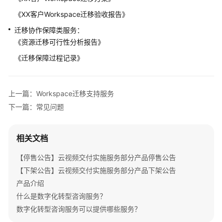
云
《XX客户Workspace迁移验收报告》
灾
备
迁移协作保障类服务：
交
《资源迁移可行性分析报告》
付
《迁移保障过程记录》
实
施
服
务
上一篇：Workspace迁移支持服务
下一篇：常见问题
Workspace
交
付
相关文档
实
【停售公告】云视频交付实施服务部分产品停售公告
施
服
【下架公告】云视频交付实施服务部分产品下架公告
务
产品介绍
什么是数字化转型咨询服务？
ROMA
数字化转型咨询服务可以提供哪些服务？
设