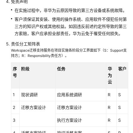
免责声明
服
在实施过程中，非华为云原因导致的第三方设备或系统故障。
务
客户须保证其安装、使用的操作系统、应用软件不侵犯任何第
城
三方的知识产权或其他权益。如因违反前述约定所导致的第三
市
方索赔，客户应承担全部责任，华为云免于罹受任何损失。
智
责任分工矩阵表
能
Workspace迁移支持服务在项目实施各阶段分工界面如下（S：Support支
体
持方；R：Responsibility责任方）。
使
能
序
阶段
任务
华
客户
服
号
为
务
云
Landing
1
现状调研
应用系统调研
R
S
Zone
设
2
迁移方案设计
迁移方案设计
R
S
计
与
3
执行方案设计
R
S
实
施
4
迁移方案验证
验证迁移方案
S
R