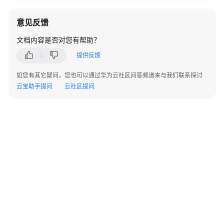
计
与
意见反馈
实
施
文档内容是否对您有帮助？
服
提供反馈
务
如您有其它疑问，您也可以通过华为云社区问答频道来与我们联系探讨
iDME
云宝助手提问
云社区提问
实
施
与
支
持
服
务
aPaaS
上
云
与
实