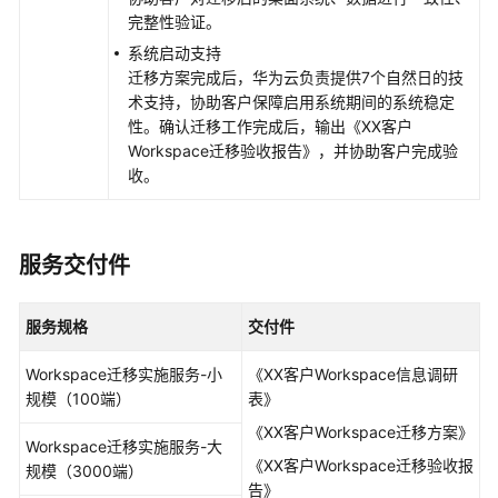
开
完整性验证。
发
系统启动支持
与
迁移方案完成后，华为云负责提供7个自然日的技
实
术支持，协助客户保障启用系统期间的系统稳定
施
性。确认迁移工作完成后，输出《XX客户
服
Workspace迁移验收报告》，并协助客户完成验
务
收。
云
会
议
服务交付件
交
付
服务规格
交付件
实
施
Workspace迁移实施服务-小
《XX客户Workspace信息调研
服
规模（100端）
表》
务
《XX客户Workspace迁移方案》
Workspace迁移实施服务-大
数
《XX客户Workspace迁移验收报
规模（3000端）
据
告》