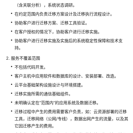
（含关联分析），系统状态调研。
服
务
在约定范围内负责迁移方案设计及迁移执行流程设计。
协助客户进行迁移方案、迁移工具验证。
交
在客户授权的情况下，协助客户进行迁移实施。
通
智
协助客户进行迁移实施及实施后的系统稳定性保障和技术支
能
持。
体
服务不覆盖范围
专
家
不包括代码开发。
服
客户主机中应用软件和数据库的设计、安装部署、改造。
务
云平台基础架构设施设计与环境搭建。
数
迁移实施所需的通信基础组件。
据
未明确认定在“范围内”的应用系统及数据迁移。
仓
库
迁移过程中产生的费用需要客户负责，如：云资源部署的迁移
专
工具，迁移网络（公网/专线），数据出网产生的流量，以及其
家
它因迁移产生的费用。
服