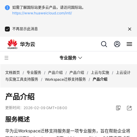
如需了解国际站更多云产品，请访问国际站。
https://www.huaweicloud.com/intl/
不再显示此消息
专业服务
文档首页
/
专业服务
/
产品介绍
/
产品介绍
/
上云与实施
/
上云设计
与实施工具支持服务
/
Workspace迁移支持服务
/
产品介绍
服
产品介绍
务
公
更新时间：
2026-02-09 GMT+08:00
告
服务概述
产
华为云Workspace迁移支持服务是一项专业服务，旨在帮助企业将
品