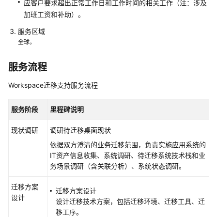
应客户要求超出正常工作日和工作时间的相关工作（注：涉及
务
加班工资和补助）。
云
服务区域
视
全球。
频
交
服务流程
付
实
Workspace迁移支持服务流程
施
服
服务阶段
里程碑说明
务
现状调研
调研待迁移桌面现状
数
依据双方澄清的业务迁移范围，负责实施应用系统的
据
IT资产信息收集、系统调研、待迁移系统技术栈和业
库
务场景调研（含关联分析）、系统状态调研。
迁
移
迁移方案
服
迁移方案设计
设计
务
设计迁移技术方案，包括迁移环境、迁移工具、迁
移工序。