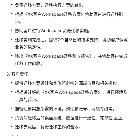
负责迁移方案、迁移执行方案的输出。
华
为
根据《XX客户Workspace迁移方案》协助客户进行迁移验
云
证。
DevSecOps
协助客户进行Workspace资源迁移实施。
设
迁移实施完成后，提供7个自然日的技术支持，协助客户保障
计
与
业务的稳定性。
实
输出《XX客户Workspace迁移验收报告》，并协助客户完成
施
迁移工作验收。
服
务
客户责任
提供迁移方案设计和实施所必需的源端信息和相关授权。
物
根据设计好的《XX客户Workspace迁移方案》，进行环境及
联
工具的验证。
网
上
准备迁移实施所需的环境，如迁移账号、网络专线等。
云
负责对迁移后的桌面系统、数据进行一致性、完整性验证。
与
迁移完成后，负责迁移工作的验收。
实
施