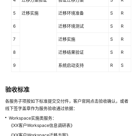
服
务
5
迁移实施
迁移环境准备
S
R
华
6
迁移环境测试
S
R
为
云
7
迁移实施
S
R
政
务
8
迁移结果验证
S
R
类
解
9
系统启动支持
R
S
决
方
案
验收标准
集
成
各服务子项按如下标准提交交付件，客户官网点击验收确认，或者
交
线下签字盖章作为服务验收通过依据：
付
服
Workspace实施类服务：
务
《XX客户Workspace信息调研表》
《XX客户Workspace迁移方案》