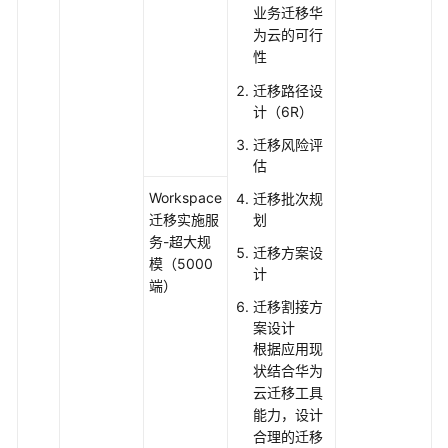
鹏
业务迁移华
移
为云的可行
植
性
专
迁移路径设
家
计（6R）
服
务
迁移风险评
估
云
Workspace
迁移批次规
原
迁移实施服
划
生
务-超大规
专
迁移方案设
模（5000
家
计
端）
服
迁移割接方
务
案设计
根据应用现
微
状结合华为
服
云迁移工具
务
能力，设计
专
合理的迁移