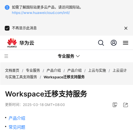
如需了解国际站更多云产品，请访问国际站。
https://www.huaweicloud.com/intl/
不再显示此消息
专业服务
文档首页
/
专业服务
/
产品介绍
/
产品介绍
/
上云与实施
/
上云设计
与实施工具支持服务
/
Workspace迁移支持服务
服
Workspace迁移支持服务
务
公
更新时间：
2025-03-18 GMT+08:00
告
产品介绍
产
常见问题
品