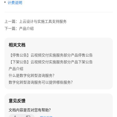
介
计费说明
绍
产
上一篇：上云设计与实施工具支持服务
品
下一篇：产品介绍
介
绍
相关文档
咨
【停售公告】云视频交付实施服务部分产品停售公告
询
与
【下架公告】云视频交付实施服务部分产品下架公告
规
产品介绍
划
什么是数字化转型咨询服务？
数字化转型咨询服务可以提供哪些服务？
上
云
与
意见反馈
实
施
文档内容是否对您有帮助？