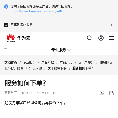
如需了解国际站更多云产品，请访问国际站。
https://www.huaweicloud.com/intl/
不再显示此消息
专业服务
文档首页
/
专业服务
/
产品介绍
/
产品介绍
/
优化与提升
/
物联网优
化与提升服务
/
常见问题
/
关于服务购买
/
服务如何下单？
服
服务如何下单？
务
公
更新时间：
2023-10-16 GMT+08:00
告
建议先与客户经理咨询后再操作下单。
产
品