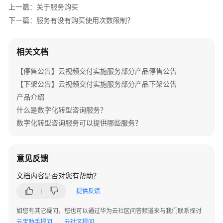
介
上一篇：关于服务购买
绍
下一篇：服务有没有购买使用次数限制？
产
品
相关文档
介
【停售公告】云视频交付实施服务部分产品停售公告
绍
【下架公告】云视频交付实施服务部分产品下架公告
咨
产品介绍
询
什么是数字化转型咨询服务？
与
数字化转型咨询服务可以提供哪些服务？
规
划
意见反馈
上
云
文档内容是否对您有帮助？
与
提供反馈
实
施
如您有其它疑问，您也可以通过华为云社区问答频道来与我们联系探讨
云宝助手提问
云社区提问