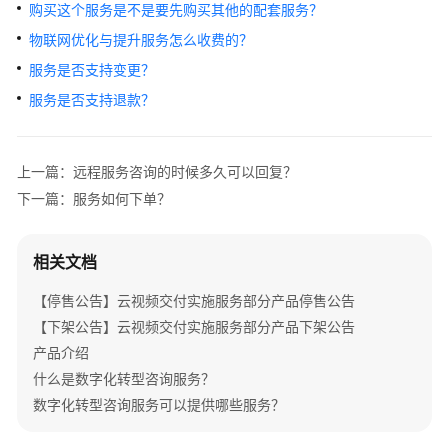
介
购买这个服务是不是要先购买其他的配套服务？
绍
物联网优化与提升服务怎么收费的？
服务是否支持变更？
产
服务是否支持退款？
品
介
绍
上一篇：远程服务咨询的时候多久可以回复？
咨
下一篇：服务如何下单？
询
与
规
相关文档
划
【停售公告】云视频交付实施服务部分产品停售公告
上
【下架公告】云视频交付实施服务部分产品下架公告
云
产品介绍
与
什么是数字化转型咨询服务？
实
数字化转型咨询服务可以提供哪些服务？
施