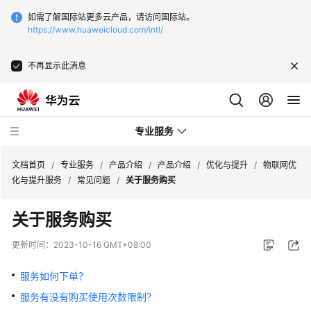
如需了解国际站更多云产品，请访问国际站。
https://www.huaweicloud.com/intl/
不再显示此消息
专业服务
文档首页
/
专业服务
/
产品介绍
/
产品介绍
/
优化与提升
/
物联网优
化与提升服务
/
常见问题
/
关于服务购买
服
关于服务购买
务
公
更新时间：
2023-10-16 GMT+08:00
告
服务如何下单？
产
服务有没有购买使用次数限制？
品