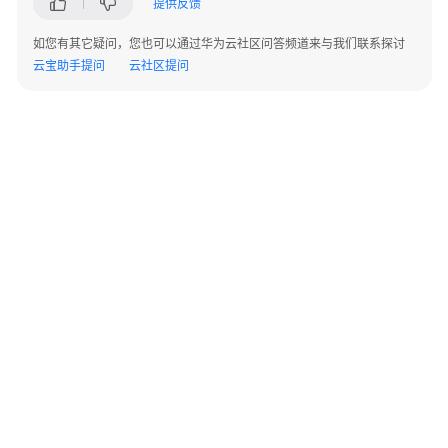
提供反馈
询
服
如您有其它疑问，您也可以通过华为云社区问答频道来与我们联系探讨
务
云宝助手提问
云社区提问
华
为
云
DevSecOps
咨
询
与
规
划
服
务
WeLink
©2026 Huaweicloud.com 版权所有
黔ICP备20004760号-14
苏B2-20130048号
A2.B1.B2-20070312
咨
增值电信业务经营许可证：B1.B2-20200593 | 代理域名注册服务机构：新网、西数
询
电子营业执照
贵公网安备 52990002000093号
服