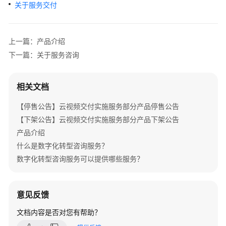
介
关于服务交付
绍
产
上一篇：产品介绍
品
下一篇：关于服务咨询
介
绍
相关文档
咨
【停售公告】云视频交付实施服务部分产品停售公告
询
与
【下架公告】云视频交付实施服务部分产品下架公告
规
产品介绍
划
什么是数字化转型咨询服务？
数字化转型咨询服务可以提供哪些服务？
数
字
化
意见反馈
转
型
文档内容是否对您有帮助？
咨