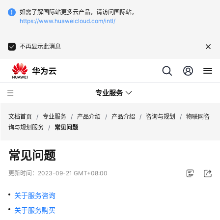
如需了解国际站更多云产品，请访问国际站。
https://www.huaweicloud.com/intl/
不再显示此消息
专业服务
文档首页
/
专业服务
/
产品介绍
/
产品介绍
/
咨询与规划
/
物联网咨
询与规划服务
/
常见问题
服
常见问题
务
公
更新时间：
2023-09-21 GMT+08:00
告
关于服务咨询
产
关于服务购买
品