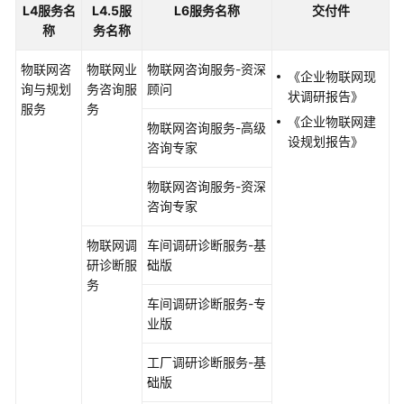
介
L4服务名
L4.5服
L6服务名称
交付件
绍
称
务名称
物联网咨
物联网业
物联网咨询服务-资深
产
《企业物联网现
询与规划
务咨询服
顾问
品
状调研报告》
服务
务
介
《企业物联网建
物联网咨询服务-高级
绍
设规划报告》
咨询专家
咨
物联网咨询服务-资深
询
咨询专家
与
规
物联网调
车间调研诊断服务-基
划
研诊断服
础版
务
数
车间调研诊断服务-专
字
业版
化
转
工厂调研诊断服务-基
型
础版
咨