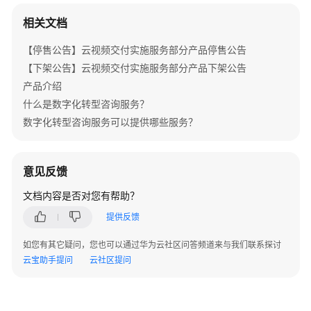
务
相关文档
数
【停售公告】云视频交付实施服务部分产品停售公告
据
库
【下架公告】云视频交付实施服务部分产品下架公告
咨
产品介绍
询
什么是数字化转型咨询服务？
服
数字化转型咨询服务可以提供哪些服务？
务
AI
意见反馈
平
台
文档内容是否对您有帮助？
咨
提供反馈
询
与
如您有其它疑问，您也可以通过华为云社区问答频道来与我们联系探讨
规
云宝助手提问
云社区提问
划
服
务