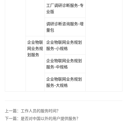
询
工厂调研诊断服务-专
服
业版
务
调研诊断咨询服务-增
华
量包
为
云
企业物联
企业物联网业务规划
DevSecOps
网业务规
服务-小规格
咨
划服务
询
企业物联网业务规划
与
服务-中规格
规
划
企业物联网业务规划
服
服务-大规格
务
WeLink
咨
上一篇：工作人员的服务时间？
询
下一篇：是否对中国以外的用户提供服务？
服