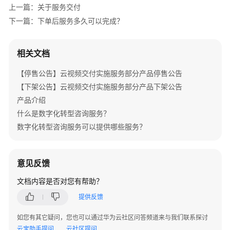
介
上一篇：关于服务交付
绍
下一篇：下单后服务多久可以完成？
产
品
相关文档
介
【停售公告】云视频交付实施服务部分产品停售公告
绍
【下架公告】云视频交付实施服务部分产品下架公告
咨
产品介绍
询
什么是数字化转型咨询服务？
与
数字化转型咨询服务可以提供哪些服务？
规
划
意见反馈
数
字
文档内容是否对您有帮助？
化
提供反馈
转
型
如您有其它疑问，您也可以通过华为云社区问答频道来与我们联系探讨
咨
云宝助手提问
云社区提问