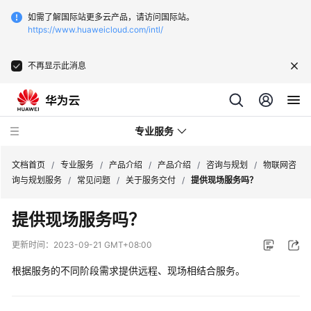
如需了解国际站更多云产品，请访问国际站。
https://www.huaweicloud.com/intl/
不再显示此消息
专业服务
文档首页
/
专业服务
/
产品介绍
/
产品介绍
/
咨询与规划
/
物联网咨
询与规划服务
/
常见问题
/
关于服务交付
/
提供现场服务吗？
服
提供现场服务吗？
务
公
更新时间：
2023-09-21 GMT+08:00
告
根据服务的不同阶段需求提供远程、现场相结合服务。
产
品