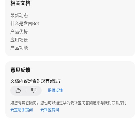
相关文档
产
品
最新动态
功
什么是盘古Bot
能
产品优势
安
应用场景
全
产品功能
约
束
意见反馈
与
限
文档内容是否对您有帮助？
制
提供反馈
与
如您有其它疑问，您也可以通过华为云社区问答频道来与我们联系探讨
其
云宝助手提问
云社区提问
他
服
务
的