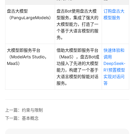
介
绍
盘古大模型
盘古Bot使用盘古大模
订购盘古大
（PanguLargeModels）
型服务，集成了强大的
模型服务
什
大模型能力，打造了一
么
个基于大语言模型的服
是
务。
盘
古
大模型即服务平台
借助大模型即服务平台
快速体验和
Bot
（ModelArts Studio，
（MaaS），盘古Bot成
调用
MaaS）
功接入了先进的大模型
DeepSeek-
产
能力，构建了一个基于
R1预置模型
品
大语言模型的智能对话
实现对话问
优
服务。
答
势
应
上一篇：约束与限制
用
场
下一篇：基本概念
景