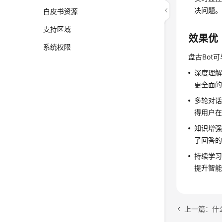
决问题。
白皮书资源
支持区域
效果优
系统权限
盘古Bo
深度理解
更全面
多轮对
得用户
知识增
了回答
持续学
提升智
上一篇：什么