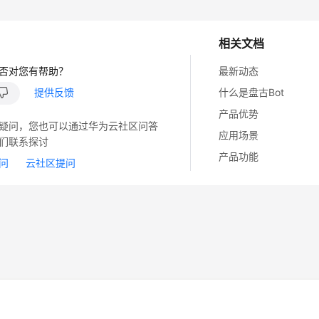
相关文档
否对您有帮助？
最新动态
提供反馈
什么是盘古Bot
产品优势
疑问，您也可以通过华为云社区问答
应用场景
们联系探讨
产品功能
问
云社区提问
14
苏B2-20130048号
A2.B1.B2-20070312
注册服务机构：新网、西数