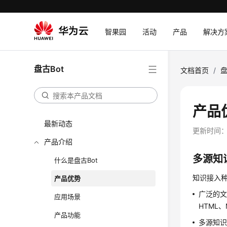
智果园
活动
产品
解决方
盘古Bot
文档首页
/
盘
产品
最新动态
更新时间
产品介绍
多源知
什么是盘古Bot
知识接入种
产品优势
广泛的文
应用场景
HTML
产品功能
多源知