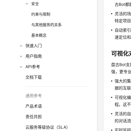
安全
古Bot
灵活的
约束与限制
特定项
与其他服务的关系
自动索
基本概念
速定位
快速入门
可视化
用户指南
盘古Bo
API参考
强，更专
文档下载
强大的集
据的互
通用参考
可视化
程。这
产品术语
灵活的
责任共担
的对话
云服务等级协议（SLA）
实时监