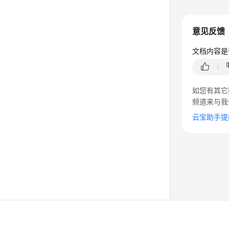
意见反馈
文档内容是
如您有其它
频道来与我
云宝助手提
©2026 Huaweicloud.com 版权所有
黔ICP备20004760号-
增值电信业务经营许可证：B1.B2-20200593 | 代理域名