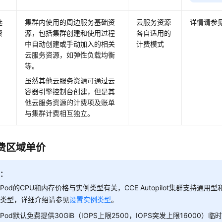
选
集群内使用的周边服务基础资
云服务资源
详情请参
资
源，包括集群创建和使用过程
各自适用的
中自动创建或手动加入的相关
计费模式
云服务资源，如弹性负载均衡
等。
虽然其他云服务资源可通过云
容器引擎控制台创建，但是其
他云服务资源的计费项及账单
与集群计费相互独立。
费区域单价
知：
Pod的CPU和内存价格与实例类型有关，CCE Autopilot集群支持通
例类型，详细介绍请参见
设置实例类型
。
Pod默认免费提供30GiB（IOPS上限2500，IOPS突发上限16000