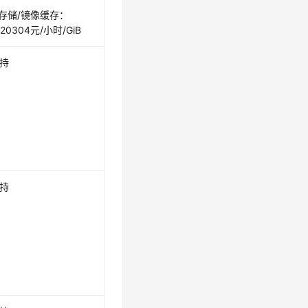
存储/镜像缓存：
020304元/小时/GiB
持
持