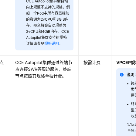
CCE Autopilot集群会自动
向上规整不支持的规格。例
如一个Pod中所有容器相加
的资源为2vCPU和3GiB内
存，那么将会自动规整为
2vCPU和4GiB内存。CCE
Autopilot集群支持的规格
详情请参见
规格说明
。
点
CCE Autopilot集群通过终端节
按需计费
VPCEP规
点连接SWR等周边服务，终端
说明
节点按照其规格单独计费。
终
类
需
终
型
收
实际
台显