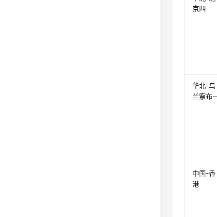
京四
华北-乌
兰察布
中国-香
港