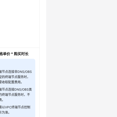
格单价 *
购买时长
：
端节点连接非DNS/OBS
型的终端节点服务时，
要收取配置费用。
端节点连接DNS/OBS类
的终端节点服务时，不
费。
请以VPC终端节点控制
示为准。