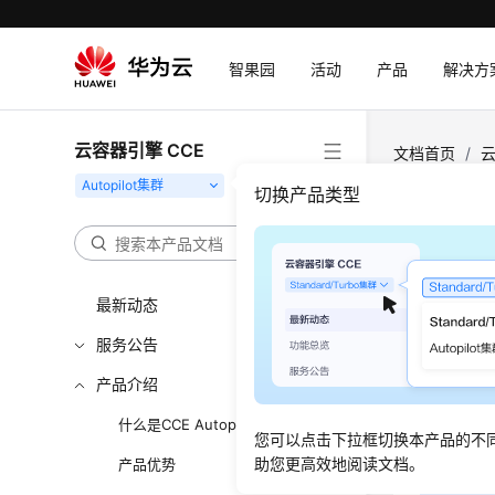
智果园
活动
产品
解决方
云容器引擎 CCE
文档首页
/
云
切换产品类型
计费
更新时间
最新动态
服务公告
CCE A
产品介绍
说
什么是CCE Autopilot集群
标 
您可以点击下拉框切换本产品的不
助您更高效地阅读文档。
产品优势
目