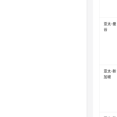
亚太-曼
谷
亚太-新
加坡