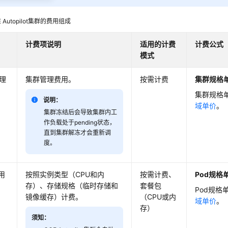
 Autopilot集群的费用组成
计费项说明
适用的计费
计费公式
模式
理
集群管理费用。
按需计费
集群规格单
集群规格
说明：
域单价
。
集群冻结后会导致集群内工
作负载处于pending状态，
直到集群解冻才会重新调
度。
费用
按照实例类型（CPU和内
按需计费、
Pod规格单
存）、存储规格（临时存储和
套餐包
Pod规格
镜像缓存）计费。
（CPU或内
域单价
。
存）
须知：