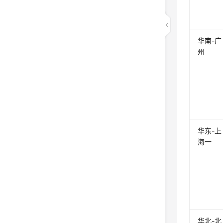
华南-广
州
华东-上
海一
华北-北