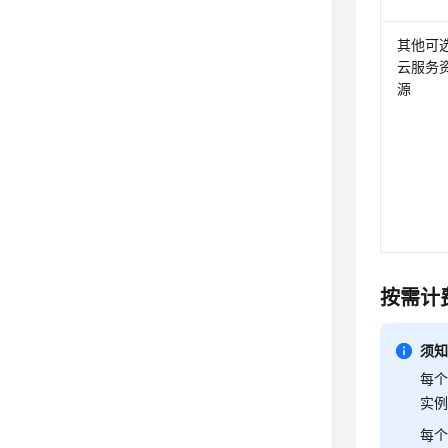
其他可
云服务
源
按需计
须
每个
实
每个