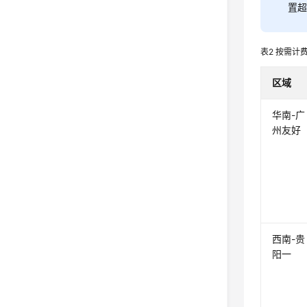
置超
表2
按需计
区域
华南-广
州友好
西南-贵
阳一