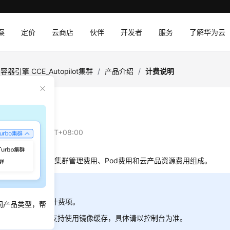
案
定价
云商店
伙伴
开发者
服务
了解华为云
容器引擎 CCE_Autopilot集群
/
产品介绍
/
计费说明
说明
：
2025-11-25 GMT+08:00
utopilot集群的计费由集群管理费用、Pod费用和云产品资源费用组成。
明：
* 的计费项为必选计费项。
同产品类型，帮
前，只有部分区域支持使用镜像缓存，具体请以控制台为准。