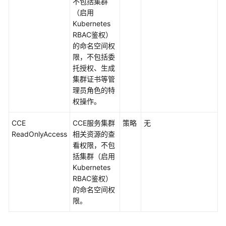
不包括集群
（启用
Kubernetes
通
RBAC鉴权）
用
的命名空间权
参
限，不包括委
考
托授权、生成
集群证书等管
产
理员角色的特
品
权操作。
术
语
CCE
CCE服务集群
策略
无
ReadOnlyAccess
相关资源的查
责
看权限，不包
任
括集群（启用
共
Kubernetes
担
RBAC鉴权）
的命名空间权
云
限。
服
务