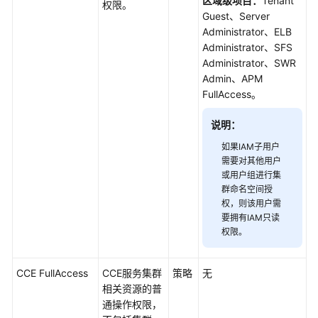
区域级项目：
Tenant
权限。
考
Guest、Server
Administrator、ELB
SDK
Administrator、SFS
参
Administrator、SWR
考
Admin、APM
FullAccess。
常
见
说明：
问
如果IAM子用户
题
需要对其他用户
或用户组进行集
视
群命名空间授
频
权，则该用户需
帮
要拥有IAM只读
助
权限。
文
CCE FullAccess
CCE服务集群
策略
无
档
相关资源的普
下
通操作权限，
载