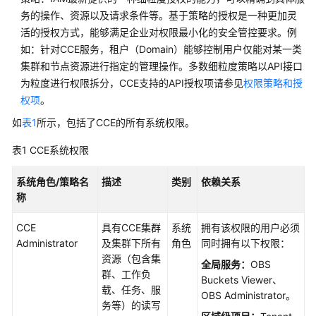
说
务的操作、资源以及请求条件等。基于策略的授权是一种更加灵
明
活的授权方式，能够满足企业对权限最小化的安全管控要求。例
如：针对CCE服务，租户（Domain）能够控制用户仅能对某一类
快
集群和节点资源进行指定的管理操作。多数细粒度策略以API接口
速
为粒度进行权限拆分，CCE支持的API授权项请参见
权限策略和授
入
权项
。
门
如
表1
所示，包括了CCE的所有系统权限。
用
表1
CCE系统权限
户
指
系统角色/策略名
描述
类别
依赖关系
南
称
最
CCE
具有CCE集群
系统
拥有该权限的用户必须
佳
Administrator
及集群下所有
角色
同时拥有以下权限：
实
资源（包含集
践
全局服务：
OBS
群、工作负
Buckets Viewer、
载、任务、服
API
OBS Administrator。
务等）的读写
参