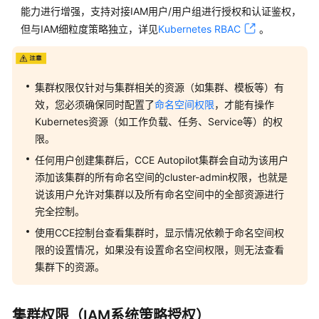
能力进行增强，支持对接IAM用户/用户组进行授权和认证鉴权，
优
势
但与IAM细粒度策略独立，详见
Kubernetes RBAC
。
应
用
集群权限仅针对与集群相关的资源（如集群、模板等）有
场
效，您必须确保同时配置了
命名空间权限
，才能有操作
景
Kubernetes资源（如工作负载、任务、Service等）的权
限。
产
品
任何用户创建集群后，CCE Autopilot集群会自动为该用户
功
添加该集群的所有命名空间的cluster-admin权限，也就是
能
说该用户允许对集群以及所有命名空间中的全部资源进行
完全控制。
计
使用CCE控制台查看集群时，显示情况依赖于命名空间权
费
限的设置情况，如果没有设置命名空间权限，则无法查看
说
明
集群下的资源。
权
集群权限（IAM系统策略授权）
限