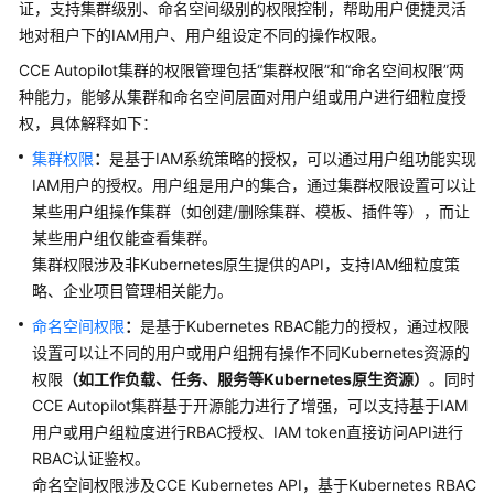
证，支持集群级别、命名空间级别的权限控制，帮助用户便捷灵活
服
地对租户下的IAM用户、用户组设定不同的操作权限。
务
公
CCE Autopilot集群的权限管理包括“集群权限”和“命名空间权限”两
告
种能力，能够从集群和命名空间层面对用户组或用户进行细粒度授
权，具体解释如下：
产
集群权限
：
是基于IAM系统策略的授权，可以通过用户组功能实现
品
IAM用户的授权。用户组是用户的集合，通过集群权限设置可以让
介
某些用户组操作集群（如创建/删除集群、模板、插件等），而让
绍
某些用户组仅能查看集群。
集群权限涉及非Kubernetes原生提供的API，支持IAM细粒度策
什
略、企业项目管理相关能力。
么
是
命名空间权限
：
是基于Kubernetes RBAC能力的授权，通过权限
CCE
设置可以让不同的用户或用户组拥有操作不同Kubernetes资源的
Autopilot
权限
（如工作负载、任务、服务等Kubernetes原生资源）
。同时
集
CCE Autopilot集群基于开源能力进行了增强，可以支持基于IAM
群
用户或用户组粒度进行RBAC授权、IAM token直接访问API进行
RBAC认证鉴权。
产
命名空间权限涉及CCE Kubernetes API，基于Kubernetes RBAC
品