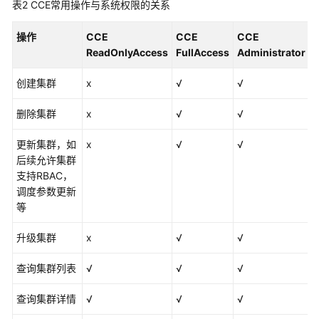
表2
CCE常用操作与系统权限的关系
等
级
操作
协
CCE
CCE
CCE
议
ReadOnlyAccess
FullAccess
Administrator
（SLA）
创建集群
x
√
√
白
删除集群
x
√
√
皮
书
更新集群，如
x
√
√
资
后续允许集群
源
支持RBAC，
调度参数更新
支
等
持
区
升级集群
x
√
√
域
查询集群列表
√
√
√
系
统
查询集群详情
√
√
√
权