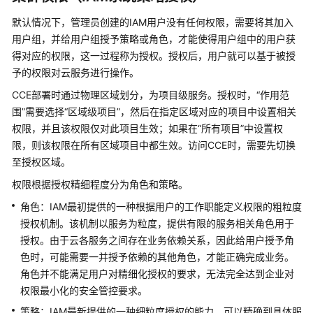
管
默认情况下，管理员创建的IAM用户没有任何权限，需要将其加入
理
用户组，并给用户组授予策略或角色，才能使得用户组中的用户获
得对应的权限，这一过程称为授权。授权后，用户就可以基于被授
约
予的权限对云服务进行操作。
束
与
CCE部署时通过物理区域划分，为项目级服务。授权时，“作用范
限
围”需要选择“区域级项目”，然后在指定区域对应的项目中设置相关
制
权限，并且该权限仅对此项目生效；如果在“所有项目”中设置权
限，则该权限在所有区域项目中都生效。访问CCE时，需要先切换
与
至授权区域。
其
他
权限根据授权精细程度分为角色和策略。
服
角色：IAM最初提供的一种根据用户的工作职能定义权限的粗粒度
务
授权机制。该机制以服务为粒度，提供有限的服务相关角色用于
的
授权。由于云各服务之间存在业务依赖关系，因此给用户授予角
关
色时，可能需要一并授予依赖的其他角色，才能正确完成业务。
系
角色并不能满足用户对精细化授权的要求，无法完全达到企业对
权限最小化的安全管控要求。
计
费
策略：IAM最新提供的一种细粒度授权的能力，可以精确到具体服