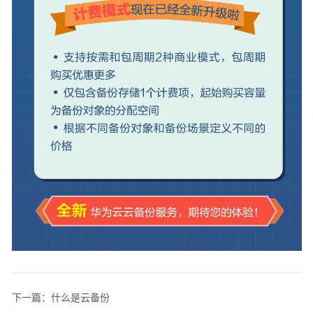
视
频
帮
助
文
档
下
载
通
用
参
考
产
品
术
语
下一篇：什么是云备份