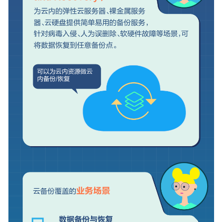
限
管
理
约
束
与
限
制
与
其
他
云
服
务
的
关
系