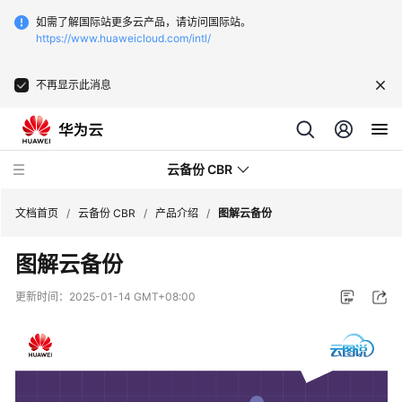
如需了解国际站更多云产品，请访问国际站。
https://www.huaweicloud.com/intl/
不再显示此消息
云备份 CBR
文档首页
/
云备份 CBR
/
产品介绍
/
图解云备份
图解云备份
最
新
更新时间：
2025-01-14 GMT+08:00
动
态
服
务