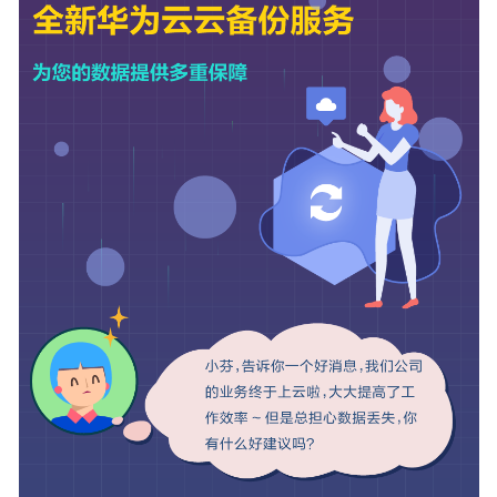
公
告
产
品
介
绍
图
解
云
备
份
什
么
是
云
备
份