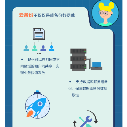
混
合
云
备
份
特
性
指
南
最
佳
实
践
API
参
考
SDK