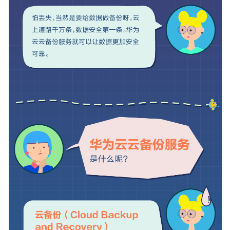
产
品
优
势
应
用
场
景
产
品
功
能
安
全
权