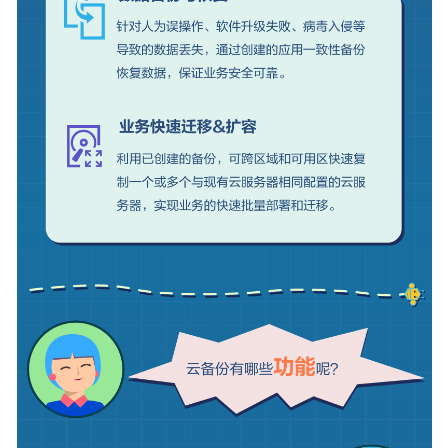
基
本
概
念
计
费
说
明
快
速
入
门
用
户
指
南