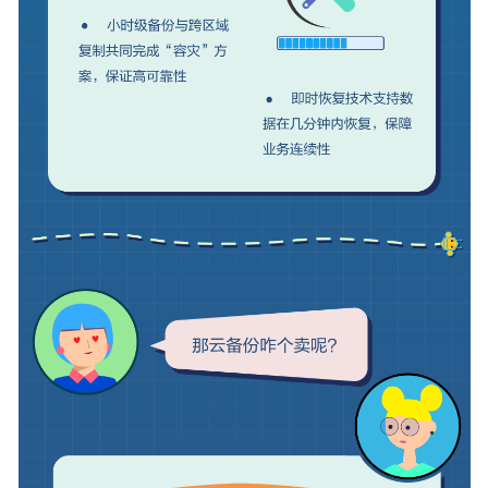
参
考
场
景
代
码
示
例
故
障
排
除
常
见
问
题