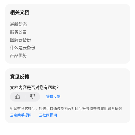
责
相关文档
任
共
最新动态
担
服务公告
图解云备份
云
服
什么是云备份
务
产品优势
等
级
协
意见反馈
议
（SLA）
文档内容是否对您有帮助？
提供反馈
白
皮
如您有其它疑问，您也可以通过华为云社区问答频道来与我们联系探讨
书
云宝助手提问
云社区提问
资
源