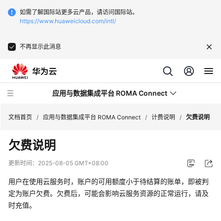
如需了解国际站更多云产品，请访问国际站。
https://www.huaweicloud.com/intl/
不再显示此消息
应用与数据集成平台 ROMA Connect
文档首页
/
应用与数据集成平台 ROMA Connect
/
计费说明
/
欠费说明
欠费说明
最
新
更新时间：
2025-08-05 GMT+08:00
动
态
用户在使用云服务时，账户的可用额度小于待结算的账单，即被判
定为账户欠费。欠费后，可能会影响云服务资源的正常运行，请及
产
时充值。
品