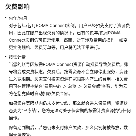
介
欠费影响
绍
包年/包月
计
对于包年/包月ROMA Connect实例，用户已经预先支付了资源费
费
用，因此在账户出现欠费的情况下，已有的包年/包月ROMA
说
Connect实例仍可正常使用。然而，对于涉及费用的操作，如变
明
更实例规格、续费订单等，用户将无法正常进行。
按需计费
计
当您的账号因按需ROMA Connect资源自动扣费导致欠费后，账
费
概
号将变成欠费状态。欠费后，按需资源不会立即停止服务，资源
述
进入宽限期。您需支付按需资源在宽限期内产生的费用，相关费
用可在管理控制台“费用中心 ＞ 总览 ＞ 欠费金额”查看，华为云
计
将在您充值时自动扣取欠费金额。
费
如果您在宽限期内仍未支付欠款，那么就会进入保留期，资源状
模
态变为“已冻结”，您将无法对处于保留期的按需计费资源执行任何
式
操作。
计
保留期到期后，若您仍未支付账户欠款，那么实例将被释放，数
费
据无法恢复。