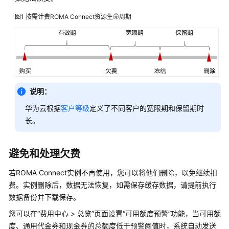
项
图1
按需计费ROMA Connect资源生命周期
续
费
费
用
账
说明：
单
华为云根据
客户等级
定义了不同客户的宽限期和保留期时
欠
长。
费
说
避免和处理欠费
明
若ROMA Connect实例不再使用，您可以将他们删除，以免继续扣
停
费。实例删除后，数据无法恢复，如需保存缓存数据，请提前执行
止
数据备份并下载保存。
计
费
您可以在“费用中心 > 总览”页面设置“可用额度预警”功能，当可用额
度、通用代金券和现金券的总额度低于预警阈值时，系统自动发送