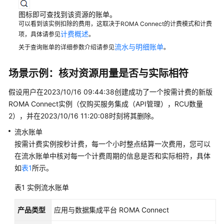
费
用
图标即可查找到该资源的账单。
账
可以看到该实例扣除的费用，这取决于ROMA Connect的计费模式和计费
计费概述
项，具体请参见
单
。
流水与明细账单
关于查询账单的详细参数介绍请参见
。
欠
费
场景示例：核对资源用量是否与实际相符
说
明
假设用户在2023/10/16 09:44:38创建成功了一个按需计费的新版
ROMA Connect实例（仅购买服务集成（API管理），RCU数量
停
2），并在2023/10/16 11:20:08时刻将其删除。
止
流水账单
计
按需计费实例按秒计费，每一个小时整点结算一次费用，您可以
费
在流水账单中核对每一个计费周期的信息是否和实际相符，具体
如
表1
所示。
成
本
表1
实例流水账单
管
理
产品类型
应用与数据集成平台 ROMA Connect