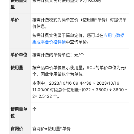
使用量类
按需计费实例的使用量类型为“RCU时”
语
型
单价
责
按需计费模式为简单定价（使用量*单价）时提供单
任
价信息。
共
按需计费实例属于简单定价，您可以在
应用与数据
担
集成平台价格详情
中查询单价。
云
单价单位
按需计费的单价单位：元/个
服
务
使用量
按产品单价单位显示使用量，RCU的单价单位为元/
等
个，因此使用量以个为单位。
级
本例中，2023/10/16 09:44:38 ~ 2023/10/16
协
11:00:00时段总计使用量=(922 + 3600) ÷ 3600 *
议
2= 2.5122 个。
（SLA）
使用量单
个
白
位
皮
书
官网价
官网价=使用量*单价
资