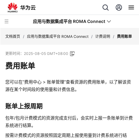
应用与数据集成平台 ROMA Connect
文档首页
/
应用与数据集成平台 ROMA Connect
/
计费说明
/
费用账单
更新时间：
2025-08-05 GMT+08:00
最
新
费用账单
动
态
您可以在“费用中心 > 账单管理”查看资源的费用账单，以了解该资
源在某个时间段的使用量和计费信息。
产
品
介
账单上报周期
绍
包年/包月计费模式的资源完成支付后，会实时上报一条账单到计费
系统进行结算。
计
费
按需计费模式的资源按照固定周期上报使用量到计费系统进行结