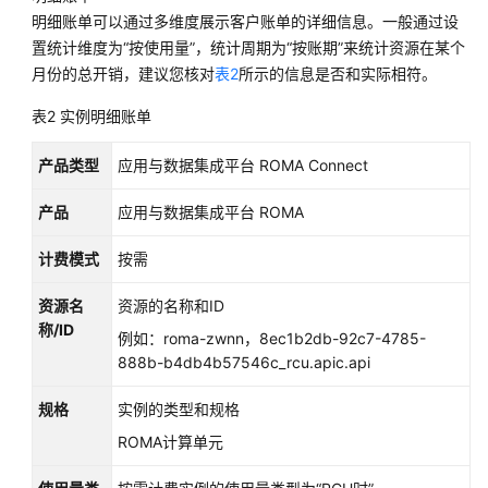
除
明细账单可以通过多维度展示客户账单的详细信息。一般通过设
置统计维度为“按使用量”，统计周期为“按账期”来统计资源在某个
视
月份的总开销，建议您核对
表2
所示的信息是否和实际相符。
频
帮
表2
实例明细账单
助
产品类型
应用与数据集成平台 ROMA Connect
文
档
产品
应用与数据集成平台 ROMA
下
载
计费模式
按需
资源名
资源的名称和ID
通
称/ID
例如：roma-zwnn，8ec1b2db-92c7-4785-
用
888b-b4db4b57546c_rcu.apic.api
参
考
规格
实例的类型和规格
产
ROMA计算单元
品
术