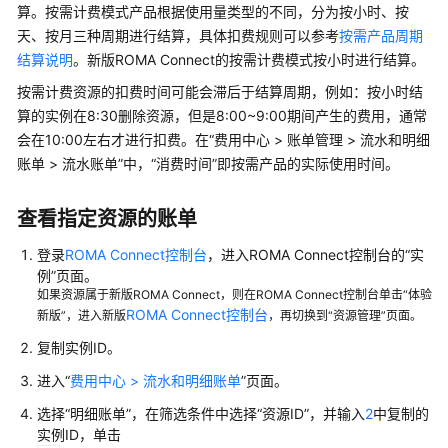
说
算。按需计费模式产品根据使用量类型的不同，分为按小时、按
明
天、按月三种周期进行结算，具体扣费规则可以参考
按需产品周期
结算说明
。新版ROMA Connect的按需计费模式按小时进行结算。
计
按需计费资源的扣费时间可能会滞后于结算周期，例如：按小时结
费
概
算的实例在8:30删除资源，但是8:00~9:00期间产生的费用，通常
述
会在10:00左右才进行扣费。在“费用中心 > 账单管理 > 流水和明细
账单 > 流水账单”中，“消费时间”即按需产品的实际使用时间。
计
费
查看指定资源的账单
模
式
登录
ROMA Connect控制台
，进入ROMA Connect控制台的“实
例”页面。
计
如果资源属于新版ROMA Connect，则在ROMA Connect控制台单击“体验
ROMA Connect控制台
费
新版”，进入新版
，再切换到“资源管理”页面。
项
复制实例ID。
进入“
费用中心 > 流水和明细账单
”页面。
续
费
选择“明细账单”，在筛选条件中选择“资源ID”，并输入
2
中复制的
实例ID，单击