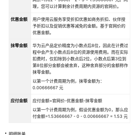
发
理，您可以计算剩余计费周期内资源的官网价。
指
南
优惠金额
用户使用云服务享受折扣优惠如商务折扣、伙伴授
予折扣以及促销优惠等减免的金额。基于官网价的
API
优惠金额。
参
考
抹零金额
华为云产品定价精度为小数点后8位，因此在计费过
程中会产生小数点后8位的资源使用费用。而在实际
SDK
扣费时，仅扣除到小数点后2位，小数点后第3位到
参
第8位部分金额会被舍弃，这种舍弃部分的金额称作
考
抹零金额。
以第一个计费周期为例，抹零金额为：
常
0.00666667 元
见
问
应付金额
应付金额=官网价-优惠金额-抹零金额
题
以第一个计费周期为例，假设优惠金额为0，那么应
故
付金额=1.53666667 - 0 - 0.00666667 = 1.53 元
障
排
明细账单