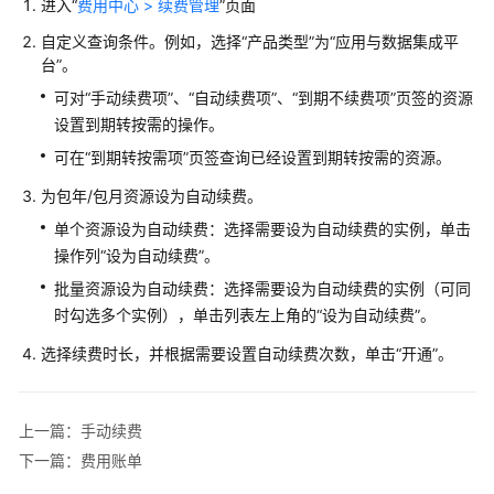
进入“
费用中心 > 续费管理
”页面
项
自定义查询条件。例如，选择“产品类型”为“应用与数据集成平
续
台”。
费
可对“手动续费项”、“自动续费项”、“到期不续费项”页签的资源
设置到期转按需的操作。
续
可在“到期转按需项”页签查询已经设置到期转按需的资源。
费
概
为包年/包月资源设为自动续费。
述
单个资源设为自动续费：选择需要设为自动续费的实例，单击
操作列“设为自动续费”。
手
动
批量资源设为自动续费：选择需要设为自动续费的实例（可同
续
时勾选多个实例），单击列表左上角的“设为自动续费”。
费
选择续费时长，并根据需要设置自动续费次数，单击“开通”。
自
动
上一篇：手动续费
续
费
下一篇：费用账单