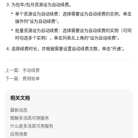
续
为包年/包月资源设为自动续费。
费
单个资源设为自动续费：选择需要设为自动续费的实例，单击
概
操作列“设为自动续费”。
述
批量资源设为自动续费：选择需要设为自动续费的实例（可同
手
时勾选多个实例），单击列表左上角的“设为自动续费”。
动
选择续费时长，并根据需要设置自动续费次数，单击“开通”。
续
费
上一篇：手动续费
自
动
下一篇：费用账单
续
费
相关文档
费
最新动态
用
图解多活高可用服务
账
单
什么是多活高可用服务
应用场景