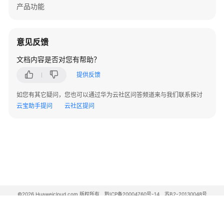
欠
产品功能
费
说
明
意见反馈
停
文档内容是否对您有帮助？
止
提供反馈
计
费
如您有其它疑问，您也可以通过华为云社区问答频道来与我们联系探讨
云宝助手提问
云社区提问
快
速
入
门
用
户
指
©2026 Huaweicloud.com 版权所有
黔ICP备20004760号-14
苏B2-20130048号
南
A2.B1.B2-20070312
增值电信业务经营许可证：B1.B2-20200593 | 代理域名注册服务机构：新网、西数
电子营业执照
贵公网安备 52990002000093号