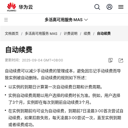
多活高可用服务 MAS
文档首页
/
多活高可用服务 MAS
/
计费说明
/
续费
/
自动续费
自动续费
最
新
更新时间：
2025-09-04 GMT+08:00
动
态
自动续费可以减少手动续费的管理成本，避免因忘记手动续费而导
致实例被自动删除。自动续费的规则如下所述：
产
以实例的到期日计算第一次自动续费日期和计费周期。
品
实例自动续费周期以用户选择的续费时长为准。例如，用户选择
介
了3个月，实例即在每次到期前自动续费3个月。
绍
在实例到期前均可设为自动续费，到期前7日凌晨3:00首次尝试自
计
动续费，如果扣款失败，每天凌晨3:00尝试一次，直至实例到期
费
或者续费成功。