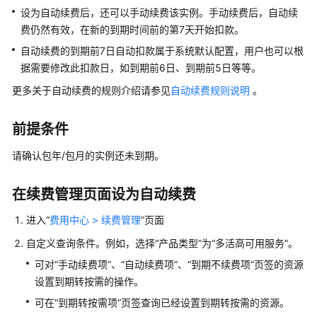
说
设为自动续费后，还可以手动续费该实例。手动续费后，自动续
明
费仍然有效，在新的到期时间前的第7天开始扣款。
计
自动续费的到期前7日自动扣款属于系统默认配置，用户也可以根
费
据需要修改此扣款日，如到期前6日、到期前5日等等。
概
更多关于自动续费的规则介绍请参见
自动续费规则说明
。
述
前提条件
计
费
请确认包年/包月的实例还未到期。
模
式
在续费管理页面设为自动续费
计
进入“
费用中心 > 续费管理
”页面
费
项
自定义查询条件。例如，选择“产品类型”为“多活高可用服务”。
可对“手动续费项”、“自动续费项”、“到期不续费项”页签的资源
续
设置到期转按需的操作。
费
可在“到期转按需项”页签查询已经设置到期转按需的资源。