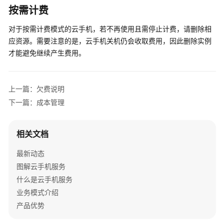
说
按需计费
明
对于按需计费模式的云手机，若不再使用且需停止计费，请删除相
计
应资源。需要注意的是，云手机关机仍会收取费用，因此删除实例
费
才能避免继续产生费用。
概
述
上一篇：欠费说明
计
费
下一篇：成本管理
模
式
相关文档
计
最新动态
费
图解云手机服务
项
什么是云手机服务
计
业务模式介绍
费
产品优势
样