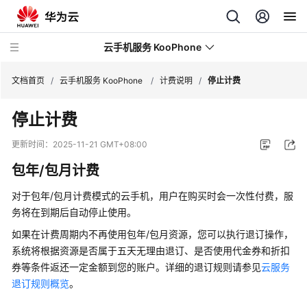
云手机服务 KooPhone
文档首页
/
云手机服务 KooPhone
/
计费说明
/
停止计费
停止计费
最
新
更新时间：
2025-11-21 GMT+08:00
动
包年/包月计费
态
对于包年/包月计费模式的云手机，用户在购买时会一次性付费，服
产
务将在到期后自动停止使用。
品
介
如果在计费周期内不再使用包年/包月资源，您可以执行退订操作，
绍
系统将根据资源是否属于五天无理由退订、是否使用代金券和折扣
券等条件返还一定金额到您的账户。详细的退订规则请参见
云服务
计
退订规则概览
。
费