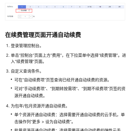
例
变
更
计
费
在续费管理页面开通自动续费
模
登录管理控制台。
式
单击“控制台”页面上方“费用”，在下拉菜单中选择“续费管理”。进
续
入“续费管理”页面。
费
自定义查询条件。
续
可在“自动续费项”页签查询已经开通自动续费的资源。
费
可对“手动续费项”、“到期转按需项”、“到期不续费项”页签的资
概
源开通自动续费。
述
为包年/包月资源开通自动续费。
手
单个资源开通自动续费：选择需要开通自动续费的云手机，单
动
击操作列“更多 > 设为自动续费”。
续
批量资源开通自动续费：选择需要开通自动续费的弹性云手