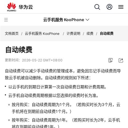
云手机服务 KooPhone
文档首页
/
云手机服务 KooPhone
/
计费说明
/
续费
/
自动续费
自动续费
最
新
更新时间：
2026-05-22 GMT+08:00
动
态
自动续费可以减少手动续费的管理成本，避免因忘记手动续费而导
致云手机被自动删除。自动续费的规则如下所述：
产
以云手机的到期日计算第一次自动续费日期和计费周期。
品
云手机自动续费周期根据以您选择的续费时长为准。
介
绍
按月购买：自动续费周期为1个月。（若购买时长为3个月，云
手机将在到期前自动续费1个月。）
计
按年购买：自动续费周期为1年。（若购买时长为2年，云手机
费
将在到期前自动续费1年。）