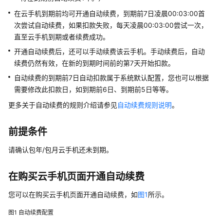
说
明
在云手机到期前均可开通自动续费，到期前7日凌晨00:03:00首
次尝试自动续费，如果扣款失败，每天凌晨00:03:00尝试一次，
计
直至云手机到期或者续费成功。
费
开通自动续费后，还可以手动续费该云手机。手动续费后，自动
概
续费仍然有效，在新的到期时间前的第7天开始扣款。
述
自动续费的到期前7日自动扣款属于系统默认配置，您也可以根据
计
需要修改此扣款日，如到期前6日、到期前5日等等。
费
更多关于自动续费的规则介绍请参见
自动续费规则说明
。
模
式
前提条件
计
请确认包年/包月云手机还未到期。
费
项
在购买云手机页面开通自动续费
计
您可以在购买云手机页面开通自动续费，如
图1
所示。
费
样
图1
自动续费配置