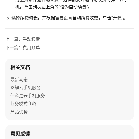
费
机，单击列表左上角的“设为自动续费”。
自
选择续费时长，并根据需要设置自动续费次数，单击“开通”。
动
续
费
上一篇：手动续费
下一篇：费用账单
费
用
账
相关文档
单
最新动态
欠
图解云手机服务
费
什么是云手机服务
说
业务模式介绍
明
产品优势
停
止
计
意见反馈