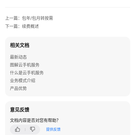
介
绍
上一篇：包年/包月转按需
计
下一篇：续费概述
费
说
明
相关文档
最新动态
计
费
图解云手机服务
概
什么是云手机服务
述
业务模式介绍
产品优势
计
费
模
意见反馈
式
文档内容是否对您有帮助？
计
提供反馈
费