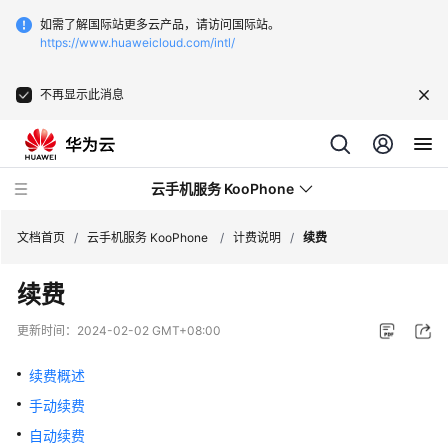
如需了解国际站更多云产品，请访问国际站。
https://www.huaweicloud.com/intl/
不再显示此消息
云手机服务 KooPhone
文档首页
/
云手机服务 KooPhone
/
计费说明
/
续费
续费
最
新
更新时间：
2024-02-02 GMT+08:00
动
态
续费概述
手动续费
产
品
自动续费