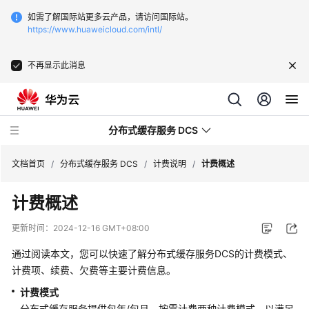
如需了解国际站更多云产品，请访问国际站。
https://www.huaweicloud.com/intl/
不再显示此消息
分布式缓存服务 DCS
文档首页
/
分布式缓存服务 DCS
/
计费说明
/
计费概述
计费概述
最
新
更新时间：
2024-12-16 GMT+08:00
动
态
通过阅读本文，您可以快速了解分布式缓存服务DCS的计费模式、
计费项、续费、欠费等主要计费信息。
服
计费模式
务
分布式缓存服务提供包年/包月、按需计费两种计费模式，以满足