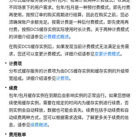
公
不同场景下的用户需求。包年/包月是一种预付费模式，即先付费
告
再使用，按照订单的购买周期进行结算，因此在购买之前，您必
须确保账户余额充足。按需计费是一种后付费模式，即先使用再
产
付费，按照DCS缓存实例实际使用时长计费。关于两种计费模式
品
的详细介绍请参见
计费模式概述
。
介
绍
在购买DCS缓存实例后，如果发现当前计费模式无法满足业务需
求，您还可以变更计费模式。详细介绍请参见
变更计费模式
。
计
计费项
费
分布式缓存服务的计费项为由DCS缓存实例和缓存实例的升级带
说
明
宽组成。详细介绍请参见
计费项
。
续费
计
包年/包月缓存实例在到期后会影响实例的正常运行。如果您想继
费
续使用缓存实例，需要在规定的时间内为缓存实例进行续费，否
概
则实例会自动释放，数据也可能会丢失。续费包括手动续费和自
述
动续费两种方式，您可以根据需求选择。了解更多关于续费的信
息，请参见
续费概述
。
计
费
费用账单