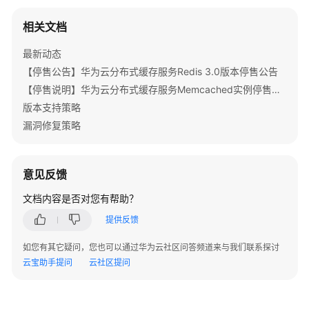
单
相关文档
欠
最新动态
费
说
【停售公告】华为云分布式缓存服务Redis 3.0版本停售公告
明
【停售说明】华为云分布式缓存服务Memcached实例停售公告
版本支持策略
停
漏洞修复策略
止
计
费
意见反馈
成
文档内容是否对您有帮助？
本
提供反馈
管
理
如您有其它疑问，您也可以通过华为云社区问答频道来与我们联系探讨
云宝助手提问
云社区提问
计
费
FAQ