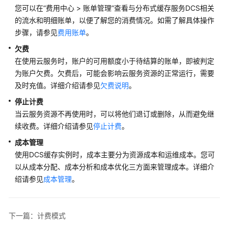
模
您可以在“费用中心 > 账单管理”查看与分布式缓存服务DCS相关
式
的流水和明细账单，以便了解您的消费情况。如需了解具体操作
步骤，请参见
费用账单
。
计
欠费
费
在使用云服务时，账户的可用额度小于待结算的账单，即被判定
项
为账户欠费。欠费后，可能会影响云服务资源的正常运行，需要
及时充值。详细介绍请参见
变
欠费说明
。
更
停止计费
计
当云服务资源不再使用时，可以将他们退订或删除，从而避免继
费
续收费。详细介绍请参见
停止计费
。
模
式
成本管理
使用DCS缓存实例时，成本主要分为资源成本和运维成本。您可
续
以从成本分配、成本分析和成本优化三方面来管理成本。详细介
费
绍请参见
成本管理
。
费
用
下一篇：计费模式
账