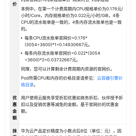
价
本例中，在第一个计费周期内CPU规格单价为0.176元/
小时/Core，内存规格单价为0.022元/小时/GiB，4条
CPU的流水账单是一致的，4条内存流水账单也是一致
的。
每条CPU流水账单官网价=0.176*
(3054÷3600)*1=0.14930667元。
每条内存流水账单官网价=0.022*(3054
÷3600)*2=0.03732667元。
同理，您可以计算剩余计费周期内资源的官网价。
Pod所需CPU和内存的价格目录请参见：
云容器引擎价
格目录
。
优
用户使用云服务享受折扣优惠如商务折扣、伙伴授予折
惠
扣以及促销优惠等减免的金额。基于官网价的优惠金
金
额。
额
抹
华为云产品定价精度为小数点后8位（单位：元），因