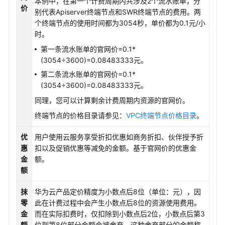
本例中，在第一个计费周期内共涉及2个流水账单，分
价
别代表Apiserver终端节点和SWR终端节点的费用。两
个终端节点的使用时间都为3054秒，单价都为0.1元/小
时。
第一条流水账单的官网价=0.1*
(3054÷3600)=0.08483333元。
第二条流水账单的官网价=0.1*
(3054÷3600)=0.08483333元。
同理，您可以计算剩余计费周期内资源的官网价。
终端节点的价格目录请参见：
VPC终端节点价格目录
。
优
用户使用云服务享受折扣优惠如商务折扣、伙伴授予折
惠
扣以及促销优惠等减免的金额。基于官网价的优惠金
金
额。
额
抹
华为云产品定价精度为小数点后8位（单位：元），因
零
此在计费过程中会产生小数点后8位的资源使用费用。
金
而在实际扣费时，仅扣除到小数点后2位，小数点后第3
额
位到第8位部分金额会被舍弃，这种舍弃部分的金额称