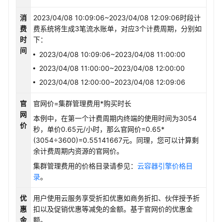
任
共
消
2023/04/08 10:09:06~2023/04/08 12:09:06时段计
担
费
费系统将生成3笔流水账单，对应3个计费周期，分别如
时
下：
云
间
2023/04/08 10:09:06~2023/04/08 11:00:00
服
2023/04/08 11:00:00~2023/04/08 12:00:00
务
等
2023/04/08 12:00:00~2023/04/08 12:09:06
级
官
官网价=集群管理费用*购买时长
协
网
议
本例中，在第一个计费周期内终端的使用时间为3054
价
（SLA）
秒，单价0.65元/小时，那么官网价=0.65*
(3054÷3600)=0.55141667元。同理，您可以计算剩
白
余计费周期内资源的官网价。
皮
集群管理费用的价格目录请参见：
云容器引擎价格目
书
录
。
资
源
优
用户使用云服务享受折扣优惠如商务折扣、伙伴授予折
惠
扣以及促销优惠等减免的金额。基于官网价的优惠金
支
金
额。