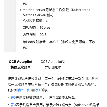
费）
最
佳
metrics-server无状态工作负载（Kubernetes
实
Metrics Server插件）
践
Pod实例数量：2
CPU配额：1Cores
API
内存配额：2GiB
参
考
单Pod临时存储：30GiB（未超过免费额度，不收
费）
SDK
参
CCE Autopilot
CCE Autopilot集
考
集群流水账单
群明细账单
常
见
按需计费集群按秒计费，每一个小时整点结算一次费用，您可
问
以在流水账单中核对每一个计费周期的信息是否和实际相符，
题
具体如
表2
、
表3
和
表4
所示。
表2
表示集群管理费用，共产生3笔流水账单。
视
表3
表示终端节点费用，涉及2个终端节点（Apiserver终端节
频