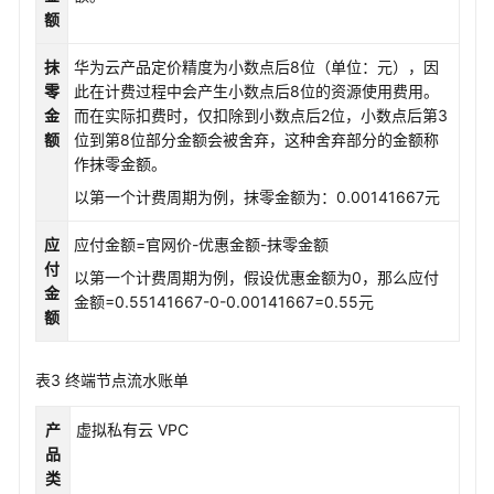
持
额
区
域
抹
华为云产品定价精度为小数点后8位（单位：元），因
零
此在计费过程中会产生小数点后8位的资源使用费用。
系
金
而在实际扣费时，仅扣除到小数点后2位，小数点后第3
统
额
位到第8位部分金额会被舍弃，这种舍弃部分的金额称
权
作抹零金额。
限
以第一个计费周期为例，抹零金额为：0.00141667元
应
应付金额=官网价-优惠金额-抹零金额
付
以第一个计费周期为例，假设优惠金额为0，那么应付
金
金额=0.55141667-0-0.00141667=0.55元
额
表3
终端节点流水账单
产
虚拟私有云 VPC
品
类