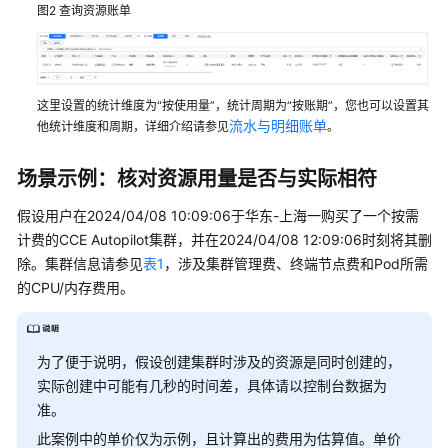
图2
查询资源账单
计
费
模
式
这里设置的统计维度为“按使用量”，统计周期为“按账期”，您也可以设置其
流水与明细账单
套
他统计维度和周期，详细介绍请参见
。
餐
包
场景示例：核对资源用量是否与实际相符
续
费
假设用户在2024/04/08 10:09:06于华东-上海一购买了一个按需
计费的CCE Autopilot集群，并在2024/04/08 12:09:06时刻将其删
费
除。集群信息请参见
表1
，涉及集群管理费、终端节点费和Pod所需
用
的CPU/内存费用。
账
单
为了便于说明，假设创建集群时涉及的资源是同时创建的，
欠
实际创建中可能有几秒的时间差，具体请以控制台数据为
费
准。
说
此案例中的单价仅为示例，且计算出的费用为估算值。单价
明