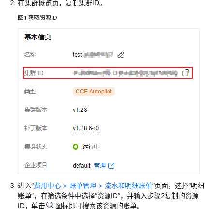
在集群概览页，复制集群ID。
费
图1
概
获取资源ID
述
计
费
模
式
计
费
项
计
费
样
例
进入“
费用中心 > 账单管理 > 流水和明细账单
”页面，选择“明细
账单”，在筛选条件中选择“资源ID”，并输入步骤2复制的资源
变
ID，单击
图标即可搜索该资源的账单。
更