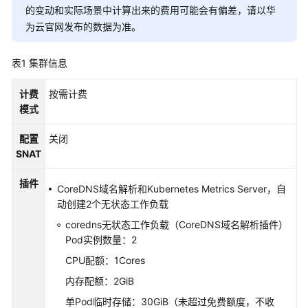
的变动和实际场景中计算出来的费用可能会有偏差，请以华
停
为云官网发布的数据为准。
止
计
表1
集群信息
费
计费
按需计费
计
模式
费
FAQ
配置
关闭
SNAT
快
速
插件
CoreDNS域名解析和Kubernetes Metrics Server，自
入
动创建2个无状态工作负载
门
coredns无状态工作负载（CoreDNS域名解析插件）
Pod实例数量：2
用
户
CPU配额：1Cores
指
内存配额：2GiB
南
单Pod临时存储：30GiB（未超过免费额度，不收