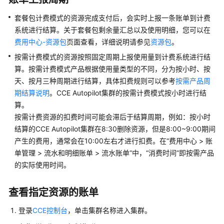
服
套餐包计费模式的资源完成支付后，会实时上报一条账单到计费
务
系统进行结算。关于套餐包剩余量汇总以及使用明细，您可以在
公
告
费用中心-资源包
页面查看，详细说明请参见
资源包
。
按需计费模式的资源按照固定周期上报使用量到计费系统进行结
产
算。按需计费模式产品根据使用量类型的不同，分为按小时、按
品
天、按月三种周期进行结算，具体扣费规则可以参考
按需产品周
介
期结算说明
。CCE Autopilot集群的按需计费模式按小时进行结
绍
算。
按需计费资源的扣费时间可能会滞后于结算周期，例如：按小时
计
结算的CCE Autopilot集群在8:30删除资源，但是8:00~9:00期间
费
产生的费用，通常会在10:00左右才进行扣费。在“费用中心 > 账
说
单管理 > 流水和明细账单 > 流水账单”中，“消费时间”即按需产品
明
的实际使用时间。
CCE
Autopilot
查看指定资源的账单
集
群
登录
CCE控制台
，单击集群名称进入集群。
计