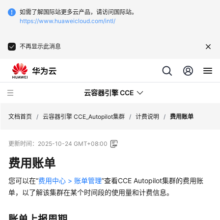
如需了解国际站更多云产品，请访问国际站。
https://www.huaweicloud.com/intl/
不再显示此消息
云容器引擎 CCE
文档首页
/
云容器引擎 CCE_Autopilot集群
/
计费说明
/
费用账单
更新时间：
2025-10-24 GMT+08:00
费用账单
最
您可以在“
费用中心 > 账单管理
”查看CCE Autopilot集群的费用账
新
单，以了解该集群在某个时间段的使用量和计费信息。
动
态
账单上报周期