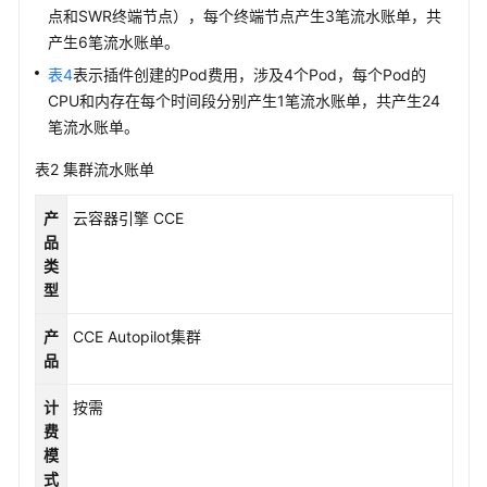
帮
点和SWR终端节点），每个终端节点产生3笔流水账单，共
助
产生6笔流水账单。
表4
表示插件创建的Pod费用，涉及4个Pod，每个Pod的
文
CPU和内存在每个时间段分别产生1笔流水账单，共产生24
档
笔流水账单。
下
载
表2
集群流水账单
产
云容器引擎 CCE
通
品
用
类
参
型
考
产
CCE Autopilot集群
产
品
品
术
计
按需
语
费
模
责
式