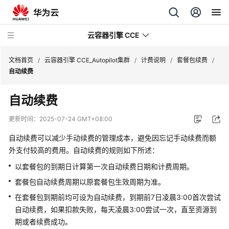
云容器引擎 CCE
文档首页
/
云容器引擎 CCE_Autopilot集群
/
计费说明
/
套餐包续费
/
自动续费
自动续费
最
更新时间：
2025-07-24 GMT+08:00
新
自动续费可以减少手动续费的管理成本，避免因忘记手动续费而额
动
外支付较高的费用。自动续费的规则如下所述：
态
以套餐包的到期日计算第一次自动续费日期和计费周期。
服
套餐包自动续费周期以原套餐包生效周期为准。
务
在套餐包到期前均可设为自动续费，到期前7日凌晨3:00首次尝试
公
自动续费，如果扣款失败，每天凌晨3:00尝试一次，直至资源到
告
期或者续费成功。