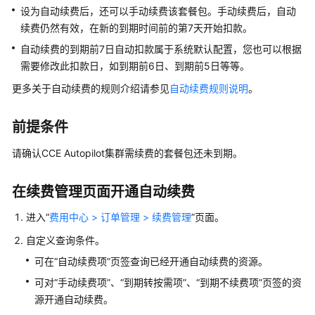
产
设为自动续费后，还可以手动续费该套餐包。手动续费后，自动
品
续费仍然有效，在新的到期时间前的第7天开始扣款。
介
自动续费的到期前7日自动扣款属于系统默认配置，您也可以根据
绍
需要修改此扣款日，如到期前6日、到期前5日等等。
计
更多关于自动续费的规则介绍请参见
自动续费规则说明
。
费
说
前提条件
明
请确认CCE Autopilot集群需续费的套餐包还未到期。
CCE
Autopilot
在续费管理页面开通自动续费
集
群
进入“
费用中心 > 订单管理 > 续费管理
”页面。
计
自定义查询条件。
费
概
可在“自动续费项”页签查询已经开通自动续费的资源。
述
可对“手动续费项”、“到期转按需项”、“到期不续费项”页签的资
源开通自动续费。
计