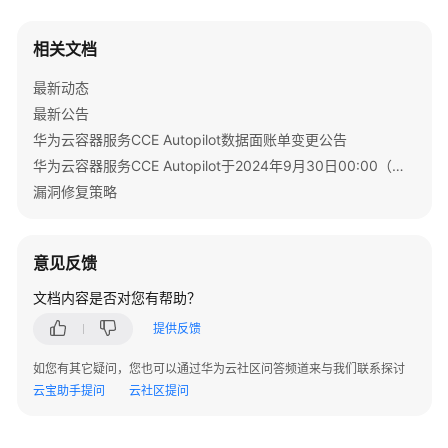
费
相关文档
用
账
最新动态
单
最新公告
华为云容器服务CCE Autopilot数据面账单变更公告
欠
费
华为云容器服务CCE Autopilot于2024年9月30日00:00（北京时间）转商
说
漏洞修复策略
明
停
意见反馈
止
文档内容是否对您有帮助？
计
费
提供反馈
计
如您有其它疑问，您也可以通过华为云社区问答频道来与我们联系探讨
费
云宝助手提问
云社区提问
FAQ