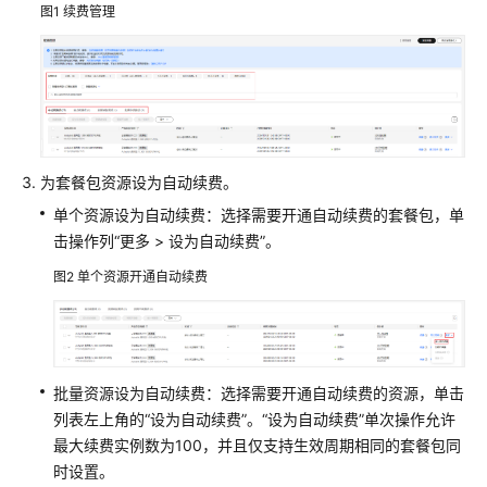
费
图1
续费管理
模
式
计
费
项
为套餐包资源设为自动续费。
计
单个资源设为自动续费：选择需要开通自动续费的套餐包，单
费
击操作列“更多 > 设为自动续费”。
样
例
图2
单个资源开通自动续费
变
更
计
批量资源设为自动续费：选择需要开通自动续费的资源，单击
费
列表左上角的“设为自动续费”。“设为自动续费”单次操作允许
模
最大续费实例数为100，并且仅支持生效周期相同的套餐包同
式
时设置。